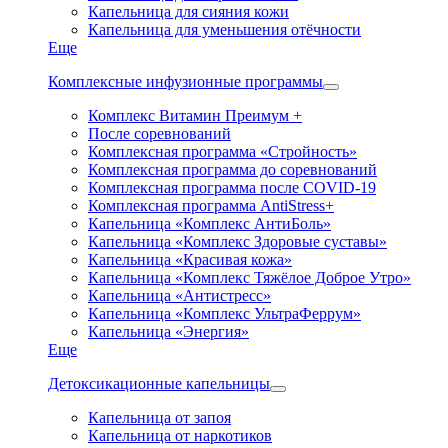
Капельница для сияния кожи
Капельница для уменьшения отёчности
Еще
Комплексные инфузионные программы
Комплекс Витамин Преимум +
После соревнований
Комплексная программа «Стройность»
Комплексная программа до соревнований
Комплексная программа после COVID-19
Комплексная программа AntiStress+
Капельница «Комплекс АнтиБоль»
Капельница «Комплекс Здоровые суставы»
Капельница «Красивая кожа»
Капельница «Комплекс Тяжёлое Доброе Утро»
Капельница «Антистресс»
Капельница «Комплекс УльтраФеррум»
Капельница «Энергия»
Еще
Детоксикационные капельницы
Капельница от запоя
Капельница от наркотиков