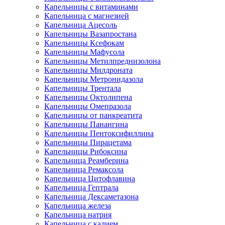
Капельницы с витаминами
Капельница с магнезией
Капельница Ацесоль
Капельницы Вазапростана
Капельницы Ксефокам
Капельницы Мафусола
Капельницы Метилпреднизолона
Капельницы Милдроната
Капельницы Метронидазола
Капельницы Трентала
Капельницы Октолипена
Капельницы Омепразола
Капельницы от панкреатита
Капельницы Панангина
Капельницы Пентоксифиллина
Капельницы Пирацетама
Капельницы Рибоксина
Капельница Реамберина
Капельница Ремаксола
Капельница Цитофлавина
Капельница Гептрала
Капельница Дексаметазона
Капельница железа
Капельница натрия
Капельница с калием