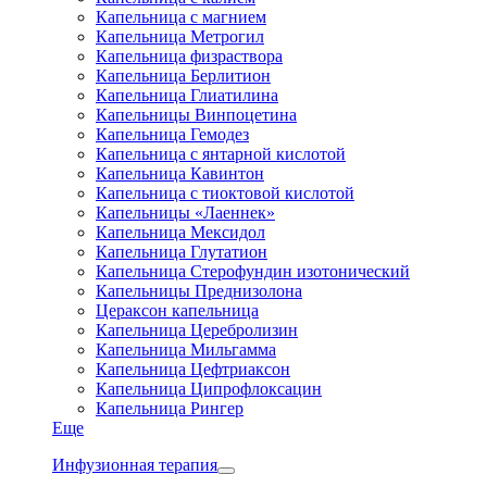
Капельница с магнием
Капельница Метрогил
Капельница физраствора
Капельница Берлитион
Капельница Глиатилина
Капельницы Винпоцетина
Капельница Гемодез
Капельница с янтарной кислотой
Капельница Кавинтон
Капельница с тиоктовой кислотой
Капельницы «Лаеннек»
Капельница Мексидол
Капельница Глутатион
Капельница Стерофундин изотонический
Капельницы Преднизолона
Цераксон капельница
Капельница Церебролизин
Капельница Мильгамма
Капельница Цефтриаксон
Капельница Ципрофлоксацин
Капельница Рингер
Еще
Инфузионная терапия