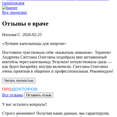
гипертензия
з
Все лицензии
Отзывы
о враче
Наталья С.
2026-02-25
Е
«Лучшие капельницы для энергии»
«
Постоянно чувствовала себя «выжатым лимоном». Терапевт
Б
Андреева Светлана Олеговна подобрала мне витаминный
п
коктейль через капельницу. Результат почувствовала сразу —
п
как будто батарейку внутри включили. Светлана Олеговна
у
очень приятная в общении и профессиональная. Рекомендую!
т
Читать полностью
Все отзывы
Оставить отзыв
У вас
остались вопросы?
Строго анонимно!
Получив ваши данные, мы гарантируем,