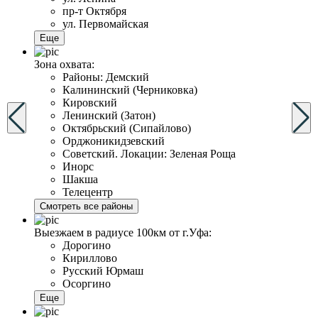
пр-т Октября
ул. Первомайская
Еще
Зона охвата:
Районы: Демский
Калининский (Черниковка)
Кировский
Ленинский (Затон)
Октябрьский (Сипайлово)
Орджоникидзевский
Советский. Локации: Зеленая Роща
Инорс
Шакша
Телецентр
Смотреть все районы
Выезжаем в радиусе 100км от г.Уфа:
Дорогино
Кириллово
Русский Юрмаш
Осоргино
Еще