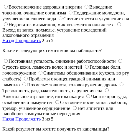
Восстановление здоровья и энергии
Выведение
токсинов, очищение организма
Поддержание молодости,
улучшение внешнего вида
Снятие стресса и улучшение сна
Недостаток витаминов, микроэлементов или железа
Выход из запоя, похмелье, устранение последствий
алкогольного отравления
Назад
Продолжить
2 из 5
Какие из следующих симптомов вы наблюдаете?
Постоянная усталость, снижение работоспособности
Сухость кожи, ломкость волос и ногтей
Головные боли,
головокружение
Симптомы обезвоживания (сухость во рту,
слабость)
Проблемы с концентрацией внимания или
памятью
Похмелье: тошнота, головокружение, дрожь
Тревожность, раздражительность, нарушения сна
Алкогольное отравление, интоксикация
Частые простуды,
ослабленный иммунитет
Состояние после запоя: слабость,
тремор, учащенное сердцебиение
Нет аппетита или
наооборот компульсивные переедания
Назад
Продолжить
3 из 5
Какой результат вы хотите получить от капельницы?