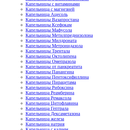
Капельницы с витаминами
Капельница с магнезией
Капельница Ацесоль
Капельницы Вазапростана
Капельницы Ксефокам
Капельницы Мафусола
Капельницы Метилпреднизолона
Капельницы Милдроната
Капельницы Метронидазола
Капельницы Трентала
Капельницы Октолипена
Капельницы Омепразола
Капельницы от панкреатита
Капельницы Панангина
Капельницы Пентоксифиллина
Капельницы Пирацетама
Капельницы Рибоксина
Капельница Реамберина
Капельница Ремаксола
Капельница Цитофлавина
Капельница Гептрала
Капельница Дексаметазона
Капельница железа
Капельница натрия
Капельница с калием