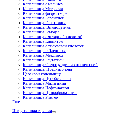
Капельница с магнием
Капельница Метрогил
Капельница физраствора
Капельница Берлитион
Капельница Глиатилина
Капельницы Винпоцетина
Капельница Гемодез
Капельница с янтарной кислотой
Капельница Кавинтон
Капельница с тиоктовой кислотой
Капельницы «Лаеннек»
Капельница Мексидол
Капельница Глутатион
Капельница Стерофундин изотонический
Капельницы Преднизолона
Цераксон капельница
Капельница Церебролизин
Капельница Мильгамма
Капельница Цефтриаксон
Капельница Ципрофлоксацин
Капельница Рингер
Еще
Инфузионная терапия