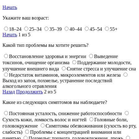
Начать
Укажите ваш возраст:
18–24
25–34
35–39
40–44
45–54
55+
Начать
1 из 5
Какой тип проблемы вы хотите решить?
Восстановление здоровья и энергии
Выведение
токсинов, очищение организма
Поддержание молодости,
улучшение внешнего вида
Снятие стресса и улучшение сна
Недостаток витаминов, микроэлементов или железа
Выход из запоя, похмелье, устранение последствий
алкогольного отравления
Назад
Продолжить
2 из 5
Какие из следующих симптомов вы наблюдаете?
Постоянная усталость, снижение работоспособности
Сухость кожи, ломкость волос и ногтей
Головные боли,
головокружение
Симптомы обезвоживания (сухость во рту,
слабость)
Проблемы с концентрацией внимания или
памятью
Похмелье: тошнота, головокружение, дрожь