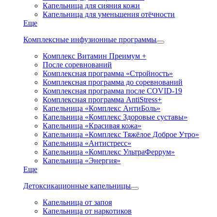
Капельница для сияния кожи
Капельница для уменьшения отёчности
Еще
Комплексные инфузионные программы
Комплекс Витамин Преимум +
После соревнований
Комплексная программа «Стройность»
Комплексная программа до соревнований
Комплексная программа после COVID-19
Комплексная программа AntiStress+
Капельница «Комплекс АнтиБоль»
Капельница «Комплекс Здоровые суставы»
Капельница «Красивая кожа»
Капельница «Комплекс Тяжёлое Доброе Утро»
Капельница «Антистресс»
Капельница «Комплекс УльтраФеррум»
Капельница «Энергия»
Еще
Детоксикационные капельницы
Капельница от запоя
Капельница от наркотиков