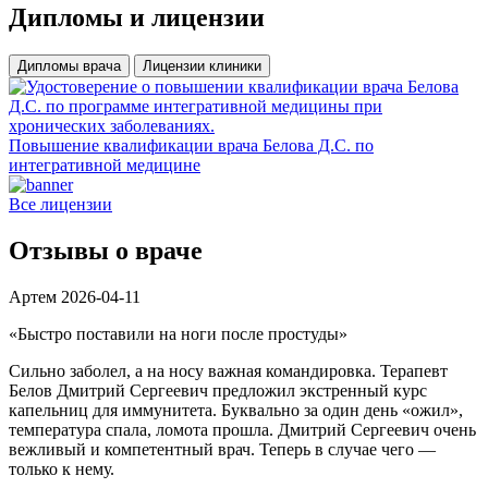
Дипломы
и лицензии
Дипломы врача
Лицензии клиники
Повышение квалификации врача Белова Д.С. по
Д
интегративной медицине
Все лицензии
Отзывы
о враче
Артем
2026-04-11
«Быстро поставили на ноги после простуды»
«
Сильно заболел, а на носу важная командировка. Терапевт
П
Белов Дмитрий Сергеевич предложил экстренный курс
п
капельниц для иммунитета. Буквально за один день «ожил»,
т
температура спала, ломота прошла. Дмитрий Сергеевич очень
а
вежливый и компетентный врач. Теперь в случае чего —
С
только к нему.
з