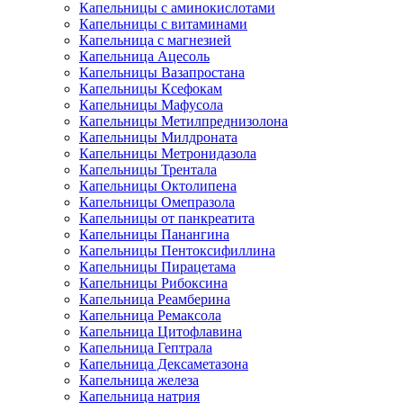
Капельницы с аминокислотами
Капельницы с витаминами
Капельница с магнезией
Капельница Ацесоль
Капельницы Вазапростана
Капельницы Ксефокам
Капельницы Мафусола
Капельницы Метилпреднизолона
Капельницы Милдроната
Капельницы Метронидазола
Капельницы Трентала
Капельницы Октолипена
Капельницы Омепразола
Капельницы от панкреатита
Капельницы Панангина
Капельницы Пентоксифиллина
Капельницы Пирацетама
Капельницы Рибоксина
Капельница Реамберина
Капельница Ремаксола
Капельница Цитофлавина
Капельница Гептрала
Капельница Дексаметазона
Капельница железа
Капельница натрия