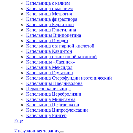
Капельница с калием
Капельница с магнием
Капельница Метрогил
Капельница физраствора
Капельница Берлитион
Капельница Глиатилина
Капельницы Винпоцетина
Капельница Гемодез
Капельница с янтарной кислотой
Капельница Кавинтон
Капельница с тиоктовой кислотой
Капельницы «Лаеннек»
Капельница Мексидол
Капельница Глутатион
Капельница Стерофундин изотонический
Капельницы Преднизолона
Цераксон капельница
Капельница Церебролизин
Капельница Мильгамма
Капельница Цефтриаксон
Капельница Ципрофлоксацин
Капельница Рингер
Еще
Инфузионная терапия