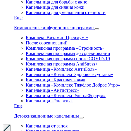
Капельница для борьбы с акне
Капельница для сияния кожи
Капельница для уменьшения отёчности
Еще
Комплексные инфузионные программы
Комплекс Витамин Преимум +
После соревнований
Комплексная программа «Стройность»
Комплексная программа до соревнований
Комплексная программа после COVID-19
Комплексная программа AntiStress+
Капельница «Комплекс АнтиБоль»
Капельница «Комплекс Здоровые суставы»
Капельница «Красивая кожа»
Капельница «Комплекс Тяжёлое Доброе Утро»
Капельница «Антистресс»
Капельница «Комплекс УльтраФеррум»
Капельница «Энергия»
Еще
Детоксикационные капельницы
Капельница от запоя