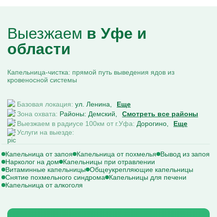
Выезжаем
в Уфе и
области
Капельница-чистка: прямой путь выведения ядов из
кровеносной системы
Базовая локация:
ул. Ленина
Еще
Зона охвата:
Районы: Демский
Смотреть все районы
Выезжаем в радиусе 100км от г.Уфа:
Дорогино
Еще
Услуги на выезде:
Капельница от запоя
Капельница от похмелья
Вывод из запоя
Нарколог на дом
Капельницы при отравлении
Витаминные капельницы
Общеукрепляющие капельницы
Снятие похмельного синдрома
Капельницы для печени
Капельница от алкоголя