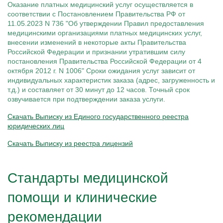
Капельницы при ковиде
Вакансии
Оказание платных медицинский услуг осуществляется в
Диагностика компьютерной зависимости
Капельницы Омепразола
Капельница «Антистресс»
Кодирование двойной блок
Капельницы при остеопорозе
Записаться
Акции
Диагностика созависимости
Капельницы от панкреатита
соответствии с Постановлением Правительства РФ от
Капельница «Комплекс УльтраФеррум»
Кодирование вивитрол
Капельницы при остеохондрозе
Юридическая информация
Диагностика психических расстройств
Капельницы Панангина
Капельница «Энергия»
11.05.2023 N 736 "Об утверждении Правил предоставления
Кодирование торпедо
Капельницы при отравлении
Диагностика расстройств личности
Капельницы Пентоксифиллина
Кодирование Довженко
медицинскими организациями платных медицинских услуг,
Капельницы Пирацетама
Капельница на дому
Кодирование уколом
внесении изменений в некоторые акты Правительства
Капельницы Рибоксина
Кодирование лазером
Российской Федерации и признании утратившим силу
Капельница Реамберина
Лечение алкоголизма
постановления Правительства Российской Федерации от 4
Капельница Ремаксола
Лечение женского алкоголизма
Капельница Цитофлавина
октября 2012 г. N 1006" Сроки ожидания услуг зависит от
Лечение мужского алкоголизма
Адрес
Капельница Гептрала
Лечение хронического алкоголизма
индивидуальных характеристик заказа (адрес, загруженность и
Капельница Дексаметазона
бул. Хадии Давлетшиной, 30
Вшивание от алкоголизма
т.д.) и составляет от 30 минут до 12 часов. Точный срок
Капельница железа
Кодирование Алгоминал
Время работы
озвучивается при подтверждении заказа услуги.
Капельница натрия
Колме от алкоголизма
Круглосуточно
Капельница с калием
Кодирование Аквилонг
Скачать Выписку из Единого государственного реестра
Капельница с магнием
Кодирование Эспераль
Поддержка 24/7
Капельница Метрогил
юридических лиц
7 (800) 707-93-05
Капельница физраствора
Капельница Берлитион
Скачать Выписку из реестра лицензий
Капельница Глиатилина
Капельницы Винпоцетина
Капельница Гемодез
Капельница с янтарной кислотой
Стандарты медицинской
Капельница Кавинтон
Капельница с тиоктовой кислотой
помощи и клинические
Капельницы «Лаеннек»
Капельница Мексидол
Капельница Глутатион
рекомендации
Капельница Стерофундин изотонический