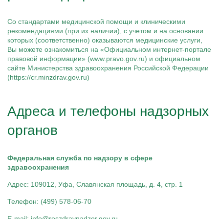
Капельницы Преднизолона
Цераксон капельница
Капельница Церебролизин
Со стандартами медицинской помощи и клиническими
Капельница Мильгамма
рекомендациями (при их наличии), с учетом и на основании
Капельница Цефтриаксон
которых (соответственно) оказываются медицинские услуги,
Капельница Ципрофлоксацин
Вы можете ознакомиться на «Официальном интернет-портале
Капельница Рингер
правовой информации» (www.pravo.gov.ru) и официальном
сайте Министерства здравоохранения Российской Федерации
(https://cr.minzdrav.gov.ru)
Адреса и телефоны надзорных
органов
Федеральная служба по надзору в сфере
здравоохранения
Адрес: 109012, Уфа, Славянская площадь, д. 4, стр. 1
Телефон: (499) 578-06-70
E-mail: info@roszdravnadzor.gov.ru