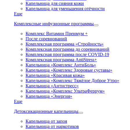
Капельница для сияния кожи
Капельница для уменьшения отёчности
Еще
Комплексные инфузионные программы
Комплекс Витамин Преимум +
После соревнований
Комплексная программа «Стройность»
Комплексная программа до соревнований
Комплексная программа после COVID-19
Комплексная программа AntiStress+
Капельница «Комплекс АнтиБоль»
Капельница «Комплекс Здоровые суставы»
Капельница «Красивая кожа»
Капельница «Комплекс Тяжёлое Доброе Утро»
Капельница «Антистресс»
Капельница «Комплекс УльтраФеррум»
Капельница «Энергия»
Еще
Детоксикационные капельницы
Капельница от запоя
Капельница от наркотиков