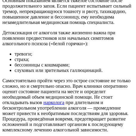
Основным показанием является тяжелое состояние после
продолжительного запоя. Если пациент испытывает сильный
тремор, непрекращающуюся тошноту и рвоту, тахикардию,
повышенное давление и бессонницу, ему необходима
незамедлительная медицинская помощь специалиста.
Детоксикация от алкоголя также жизненно важна при
появлении предвестников или начальных симптомов
алкогольного психоза («белой горячки»):
тревоги;
страха;
бессонницы с кошмарами;
слуховых или зрительных галлюцинаций.
Самостоятельно пройти через это острое состояние не только
сложно, но и смертельно опасно. Врач клиники оперативно
оценит состояние пациента на месте и определит
необходимый объем медицинской помощи. Не стоит
откладывать вызов
нарколога
при длительном и
бесконтрольном употреблении алкоголя — промедление
может привести к необратимым последствиям для здоровья.
Процедура, проведённая вовремя, предотвращает развитие
осложнений и подготавливает организм к последующему
комплексному лечению алкогольной зависимости.