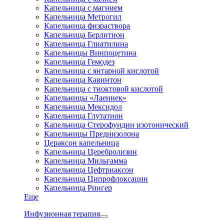
Капельница с магнием
Капельница Метрогил
Капельница физраствора
Капельница Берлитион
Капельница Глиатилина
Капельницы Винпоцетина
Капельница Гемодез
Капельница с янтарной кислотой
Капельница Кавинтон
Капельница с тиоктовой кислотой
Капельницы «Лаеннек»
Капельница Мексидол
Капельница Глутатион
Капельница Стерофундин изотонический
Капельницы Преднизолона
Цераксон капельница
Капельница Церебролизин
Капельница Мильгамма
Капельница Цефтриаксон
Капельница Ципрофлоксацин
Капельница Рингер
Еще
Инфузионная терапия