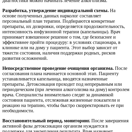
диагностики можно начинать лечение алкоголизма.
Разработка, утверждение индивидуальной схемы.
На
основе полученных данных нарколог составляет
персональный план терапии. Подбираются конкретные
препараты, их дозировки, определяется продолжительность,
интенсивность инфузионной терапии (капельницы). Врач
принимает взвешенное решение о том, где безопаснее и
эффективнее пройти процедуру: в условиях стационара, в
клинике или на дому у пациента. Этот выбор зависит от
тяжести состояния, наличия поддержки родных, рисков
развития осложнений.
Непосредственное проведение очищения организма.
После
согласования плана начинается основной этап. Пациенту
устанавливается капельница, вводятся назначенные
препараты. Детоксикация проходит под непрерывным или
периодическим (при лечении алкоголизма на дому) контролем
врача. Специалисты внимательно следят за динамикой
состояния пациента, отслеживая жизненные показатели и
реакцию на терапию, чтобы быстро скорректировать ее при
необходимости.
Восстановительный период, мониторинг.
После завершения
активной фазы детоксикации организм нуждается в
поддержке для закрепления результата. Врач назначает