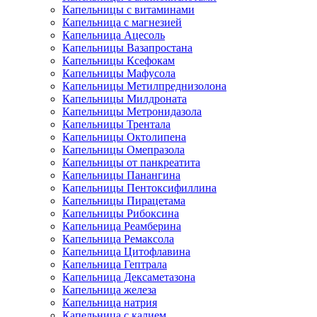
Капельницы с витаминами
Капельница с магнезией
Капельница Ацесоль
Капельницы Вазапростана
Капельницы Ксефокам
Капельницы Мафусола
Капельницы Метилпреднизолона
Капельницы Милдроната
Капельницы Метронидазола
Капельницы Трентала
Капельницы Октолипена
Капельницы Омепразола
Капельницы от панкреатита
Капельницы Панангина
Капельницы Пентоксифиллина
Капельницы Пирацетама
Капельницы Рибоксина
Капельница Реамберина
Капельница Ремаксола
Капельница Цитофлавина
Капельница Гептрала
Капельница Дексаметазона
Капельница железа
Капельница натрия
Капельница с калием