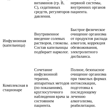
витаминов (гр. B,
нервной системы,
C), седативных
внутренних органов
средств, регуляторов
пациента.
давления.
Быстрое физическое
Внутривенное
очищение организма
введение солевых
от продуктов распада
Инфузионная
растворов, глюкозы.
алкоголя, коррекция
(капельница)
Состав капельницы
обезвоживания,
подбирает нарколог.
электролитного
дисбаланса.
Сочетание
Полное, безопасное
инфузионной
очищение организма
терапии,
при тяжелых формах
аппаратных методов
интоксикации,
Комплексная в
(по показаниям),
подготовка к
стационаре
круглосуточного
последующему
наблюдения врача за
лечению
состоянием
алкоголизма,
пациента.
реабилитации.