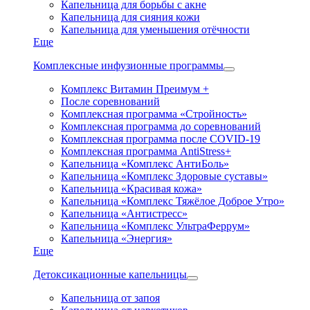
Капельница для борьбы с акне
Капельница для сияния кожи
Капельница для уменьшения отёчности
Еще
Комплексные инфузионные программы
Комплекс Витамин Преимум +
После соревнований
Комплексная программа «Стройность»
Комплексная программа до соревнований
Комплексная программа после COVID-19
Комплексная программа AntiStress+
Капельница «Комплекс АнтиБоль»
Капельница «Комплекс Здоровые суставы»
Капельница «Красивая кожа»
Капельница «Комплекс Тяжёлое Доброе Утро»
Капельница «Антистресс»
Капельница «Комплекс УльтраФеррум»
Капельница «Энергия»
Еще
Детоксикационные капельницы
Капельница от запоя