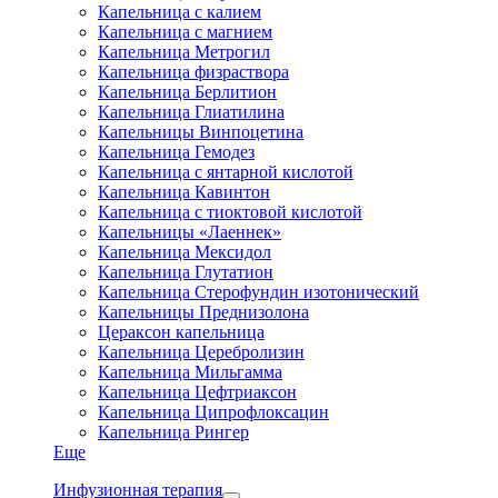
Капельница с калием
Капельница с магнием
Капельница Метрогил
Капельница физраствора
Капельница Берлитион
Капельница Глиатилина
Капельницы Винпоцетина
Капельница Гемодез
Капельница с янтарной кислотой
Капельница Кавинтон
Капельница с тиоктовой кислотой
Капельницы «Лаеннек»
Капельница Мексидол
Капельница Глутатион
Капельница Стерофундин изотонический
Капельницы Преднизолона
Цераксон капельница
Капельница Церебролизин
Капельница Мильгамма
Капельница Цефтриаксон
Капельница Ципрофлоксацин
Капельница Рингер
Еще
Инфузионная терапия