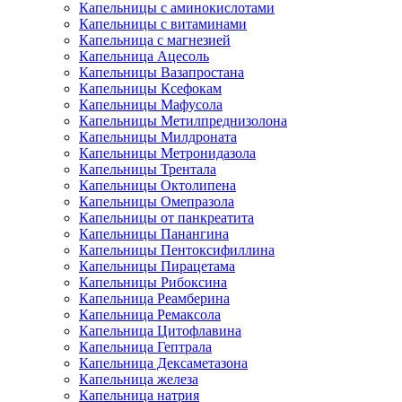
Капельницы с аминокислотами
Капельницы с витаминами
Капельница с магнезией
Капельница Ацесоль
Капельницы Вазапростана
Капельницы Ксефокам
Капельницы Мафусола
Капельницы Метилпреднизолона
Капельницы Милдроната
Капельницы Метронидазола
Капельницы Трентала
Капельницы Октолипена
Капельницы Омепразола
Капельницы от панкреатита
Капельницы Панангина
Капельницы Пентоксифиллина
Капельницы Пирацетама
Капельницы Рибоксина
Капельница Реамберина
Капельница Ремаксола
Капельница Цитофлавина
Капельница Гептрала
Капельница Дексаметазона
Капельница железа
Капельница натрия