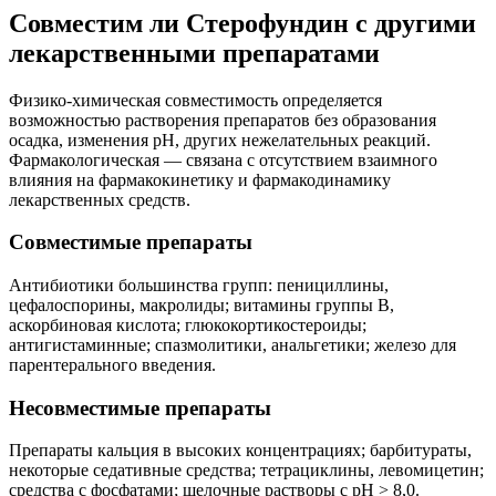
Совместим ли Стерофундин с другими
лекарственными препаратами
Физико-химическая совместимость определяется
возможностью растворения препаратов без образования
осадка, изменения pH, других нежелательных реакций.
Фармакологическая — связана с отсутствием взаимного
влияния на фармакокинетику и фармакодинамику
лекарственных средств.
Совместимые препараты
Антибиотики большинства групп: пенициллины,
цефалоспорины, макролиды; витамины группы B,
аскорбиновая кислота; глюкокортикостероиды;
антигистаминные; спазмолитики, анальгетики; железо для
парентерального введения.
Несовместимые препараты
Препараты кальция в высоких концентрациях; барбитураты,
некоторые седативные средства; тетрациклины, левомицетин;
средства с фосфатами; щелочные растворы с pH > 8,0.