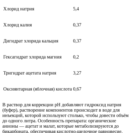
Хлорид натрия
5,4
Хлорид калия
0,37
Дигидрат хлорида кальция
0,37
Гексагидрат хлорида магния
0,2
Тригидрат ацетата натрия
3,27
Оксиянтарная (яблочная) кислота
0,67
В раствор для коррекции рН добавляют гидроксид натрия
(буфер), растворение компонентов происходит в воде для
инъекций, которой используют столько, чтобы довести объём
до одного литра. Особенность препарата: органические
анионы — ацетат и малат, которые метаболизируются до
бикарбоната, обеспечивая кислотно-щелочное равновесие.