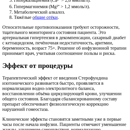
Гиперкальциемия (Ca²⁺ > 2,6 ммоль/л).
Гипермагниемия (Mg²⁺ > 1,2 ммоль/л).
Метаболический алкалоз.
Тяжёлые
общие отёки
.
Относительные противопоказания требуют осторожности,
тщательного мониторинга состояния пациента. Это
артериальная гипертензия в декомпенсации, сахарный диабет
с кетоацидозом, печёночная недостаточность, аритмии,
беременность, возраст 75+. Решение об инфузионной терапии
принимает врач, учитывая соотношение пользы и риска.
Эффект от процедуры
Терапевтический эффект от введения Стерофундина
изотонического развивается быстро, проявляется в
нормализации водно-электролитного баланса,
восстановлении объёма циркулирующей крови, улучшении
общего состояния. Благодаря сбалансированному составу
препарат обеспечивает физиологическую коррекцию
нарушений гомеостаза.
Клинические эффекты становятся заметными уже в первые
часы после начала инфузии. Пациенты отмечают уменьшение
жажды, улучшение самочувствия, нормализацию