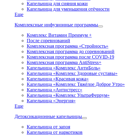
Капельница для сияния кожи
Капельница для уменьшения отёчности
Еще
Комплексные инфузионные программы
Комплекс Витамин Преимум +
После соревнований
Комплексная программа «Стройность»
Комплексная программа до соревнований
Комплексная программа после COVID-19
Комплексная программа AntiStress+
Капельница «Комплекс АнтиБоль»
Капельница «Комплекс Здоровые суставы»
Капельница «Красивая кожа»
Капельница «Комплекс Тяжёлое Доброе Утро»
Капельница «Антистресс»
Капельница «Комплекс УльтраФеррум»
Капельница «Энергия»
Еще
Детоксикационные капельницы
Капельница от запоя
Капельница от наркотиков