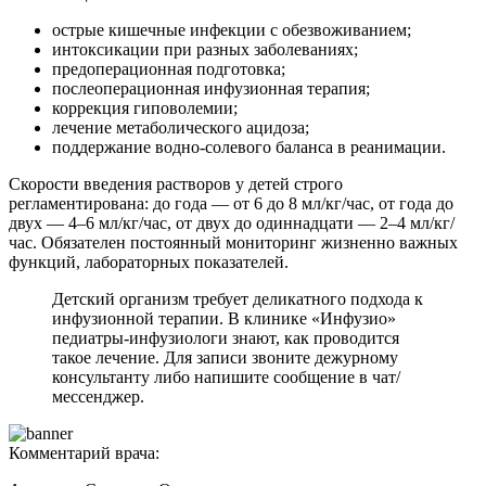
острые кишечные инфекции с обезвоживанием;
интоксикации при разных заболеваниях;
предоперационная подготовка;
послеоперационная инфузионная терапия;
коррекция гиповолемии;
лечение метаболического ацидоза;
поддержание водно-солевого баланса в реанимации.
Скорости введения растворов у детей строго
регламентирована: до года — от 6 до 8 мл/кг/час, от года до
двух — 4–6 мл/кг/час, от двух до одиннадцати — 2–4 мл/кг/
час. Обязателен постоянный мониторинг жизненно важных
функций, лабораторных показателей.
Детский организм требует деликатного подхода к
инфузионной терапии. В клинике «Инфузио»
педиатры-инфузиологи знают, как проводится
такое лечение. Для записи звоните дежурному
консультанту либо напишите сообщение в чат/
мессенджер.
Комментарий врача: