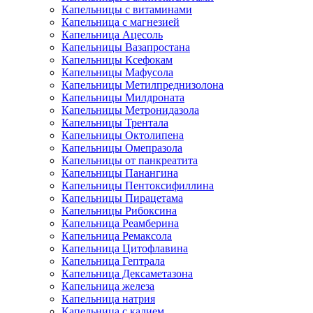
Капельницы с витаминами
Капельница с магнезией
Капельница Ацесоль
Капельницы Вазапростана
Капельницы Ксефокам
Капельницы Мафусола
Капельницы Метилпреднизолона
Капельницы Милдроната
Капельницы Метронидазола
Капельницы Трентала
Капельницы Октолипена
Капельницы Омепразола
Капельницы от панкреатита
Капельницы Панангина
Капельницы Пентоксифиллина
Капельницы Пирацетама
Капельницы Рибоксина
Капельница Реамберина
Капельница Ремаксола
Капельница Цитофлавина
Капельница Гептрала
Капельница Дексаметазона
Капельница железа
Капельница натрия
Капельница с калием