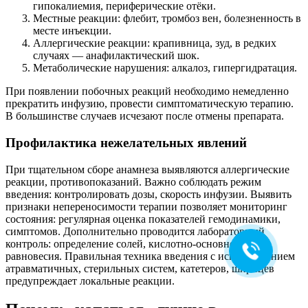
гипокалиемия, периферические отёки.
Местные реакции: флебит, тромбоз вен, болезненность в
месте инъекции.
Аллергические реакции: крапивница, зуд, в редких
случаях — анафилактический шок.
Метаболические нарушения: алкалоз, гипергидратация.
При появлении побочных реакций необходимо немедленно
прекратить инфузию, провести симптоматическую терапию.
В большинстве случаев исчезают после отмены препарата.
Профилактика нежелательных явлений
Ольга Кравченко
При тщательном сборе анамнеза выявляются аллергические
Здравствуйте! Готова помочь
реакции, противопоказаний. Важно соблюдать режим
вам. Напишите мне, если у
введения: контролировать дозы, скорость инфузии. Выявить
вас появятся вопросы.
признаки непереносимости терапии позволяет мониторинг
состояния: регулярная оценка показателей гемодинамики,
симптомов. Дополнительно проводится лабораторный
контроль: определение солей, кислотно-основного
равновесия. Правильная техника введения с использованием
атравматичных, стерильных систем, катетеров, шприцев
предупреждает локальные реакции.