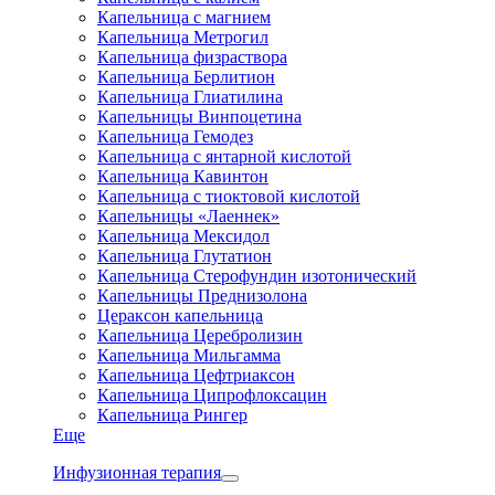
Капельница с магнием
Капельница Метрогил
Капельница физраствора
Капельница Берлитион
Капельница Глиатилина
Капельницы Винпоцетина
Капельница Гемодез
Капельница с янтарной кислотой
Капельница Кавинтон
Капельница с тиоктовой кислотой
Капельницы «Лаеннек»
Капельница Мексидол
Капельница Глутатион
Капельница Стерофундин изотонический
Капельницы Преднизолона
Цераксон капельница
Капельница Церебролизин
Капельница Мильгамма
Капельница Цефтриаксон
Капельница Ципрофлоксацин
Капельница Рингер
Еще
Инфузионная терапия