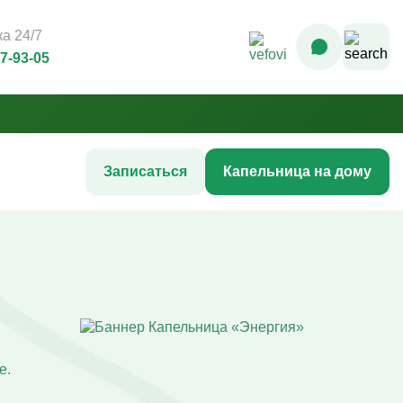
а 24/7
07-93-05
Записаться
Капельница на дому
Комплексные инфузионные
программы
Комплекс Витамин Преимум +
После соревнований
Комплексная программа «Стройность»
гтей
Комплексная программа до
акне
соревнований
жи
Комплексная программа после COVID-
ия
е.
19
Комплексная программа AntiStress+