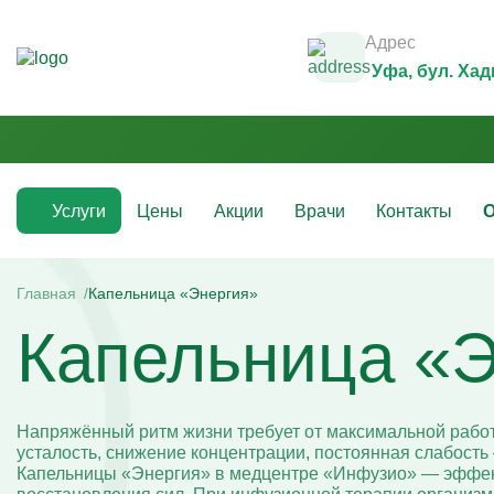
Адрес
Уфа
, бул. Ха
Услуги
Цены
Акции
Врачи
Контакты
О
Медикаментозные капельницы
Инфузио
(препараты)
Главная
Капельница «Энергия»
Капельни
Капельница «Э
Капельницы с аскорбиновой кислотой
Капельни
Капельницы с антибиотиками
Капельни
Капельницы с аминокислотами
Капельни
Капельницы с витаминами
Капельни
Капельница с магнезией
Витаминн
Напряжённый ритм жизни требует от максимальной работ
Капельница Ацесоль
Капельни
усталость, снижение концентрации, постоянная слабост
Капельницы Вазапростана
Капельни
Капельницы «Энергия» в медцентре «Инфузио» — эффек
Капельницы Ксефокам
Капельни