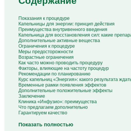
Содержание
Капельница Глиатилина
Капельницы Винпоцетина
Капельница Гемодез
Показания к процедуре
Капельница с янтарной кислотой
Капельницы для энергии: принцип действия
Капельница Кавинтон
Преимущества внутривенного введения
Капельница с тиоктовой кислотой
Капельница для восстановления сил: какие препа
Капельницы «Лаеннек»
Дополнительные активные вещества
Капельница Мексидол
Ограничения к процедуре
Капельница Глутатион
Меры предосторожности
Капельница Стерофундин
Возрастные ограничения
изотонический
Как часто можно проводить процедуру
Капельницы Преднизолона
Факторы, влияющие на частоту процедур
Цераксон капельница
Рекомендации по планированию
Капельница Церебролизин
Курс капельниц «Энергия»: какого результата ждат
Капельница Мильгамма
Временные рамки появления эффектов
Капельница Цефтриаксон
Дополнительные положительные эффекты
Капельница Ципрофлоксацин
Заключение
Капельница Рингер
Клиника «Инфузио»: преимущества
Что предлагаем дополнительно
Гарантируем качество
Показать полностью