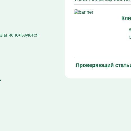
Кодирование Алгоминал
Колме от алкоголизма
Кодирование Аквилонг
Кли
Кодирование Эспераль
В
раты используются
С
Проверяющий стать
ь