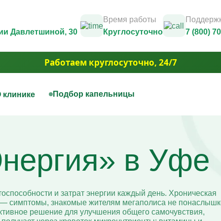
Время работы
Поддержк
дии Давлетшиной, 30
Круглосуточно
7 (800) 7
Работаем круглосуточно, 24/7
Подбор капельницы
 клинике
нная терапия
Капельницы красоты
Юридические документы и лицензии
Контакты
цы на дому
Капельница Золушка
Фотогалерея
нергия» в Уфе
ца для печени
Капельницы anti-age
3D Тур
цы для сосудов
Капельницы для похудения
Вакансии
ца при отравлении алкоголем
Капельница для волос и но
Акции
ца для сердца
Капельница для борьбы с 
Юридическая информация
ая капельница от усталости
Капельница для сияния ко
оспособности и затрат энергии каждый день. Хроническая
ца при обезвоживании
Капельница для уменьшен
ь — симптомы, знакомые жителям мегаполиса не понаслышк
ца для иммунитета
отёчности
тивное решение для улучшения общего самочувствия,
ца для мозга