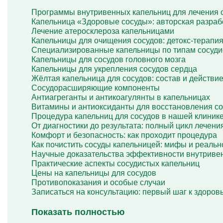
Капельница Глиатилина
Программы внутривенных капельниц для лечения 
Капельницы Винпоцетина
Капельница «Здоровые сосуды»: авторская разраб
Капельница Гемодез
Лечение атеросклероза капельницами
Капельница с янтарной кислотой
Капельницы для очищения сосудов: детокс-терапи
Капельница Кавинтон
Специализированные капельницы по типам сосуди
Капельница с тиоктовой кислотой
Капельницы для сосудов головного мозга
Капельницы «Лаеннек»
Капельницы для укрепления сосудов сердца
Капельница Мексидол
Жёлтая капельница для сосудов: состав и действи
Капельница Глутатион
Сосудорасширяющие компоненты
Капельница Стерофундин
Антиагреганты и антикоагулянты в капельницах
изотонический
Витамины и антиоксиданты для восстановления со
Капельницы Преднизолона
Процедура капельниц для сосудов в нашей клиник
Цераксон капельница
От диагностики до результата: полный цикл лечени
Капельница Церебролизин
Комфорт и безопасность: как проходит процедура
Капельница Мильгамма
Как почистить сосуды капельницей: мифы и реальн
Капельница Цефтриаксон
Научные доказательства эффективности внутриве
Капельница Ципрофлоксацин
Практические аспекты сосудистых капельниц
Капельница Рингер
Цены на капельницы для сосудов
Противопоказания и особые случаи
Записаться на консультацию: первый шаг к здоро
Показать полностью