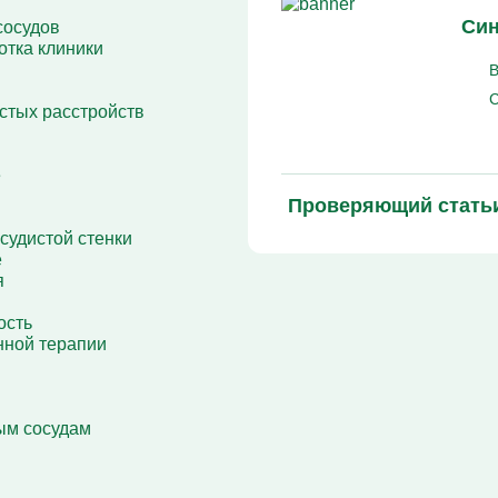
Кодирование Алгоминал
Син
сосудов
Колме от алкоголизма
отка клиники
Кодирование Аквилонг
В
Кодирование Эспераль
я
С
стых расстройств
е
Проверяющий стать
судистой стенки
е
я
ость
нной терапии
вым сосудам