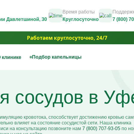
Время работы
Поддержк
дии Давлетшиной, 30
Круглосуточно
7 (800) 7
Работаем круглосуточно, 24/7
Подбор капельницы
 клинике
нная терапия
Капельницы красоты
Юридические документы и лицензии
Контакты
цы на дому
Капельница Золушка
Фотогалерея
я сосудов в Уф
ца для печени
Капельницы anti-age
3D Тур
цы для сосудов
Капельницы для похудения
Вакансии
ца при отравлении алкоголем
Капельница для волос и но
Акции
ца для сердца
Капельница для борьбы с 
Юридическая информация
ая капельница от усталости
Капельница для сияния ко
тимуляцию кровотока, способствует достижению кровью са
ца при обезвоживании
Капельница для уменьшен
льно влияет на состояние сосудистой сети. Наша клиника
ца для иммунитета
отёчности
писи на консультацию позвоните нам
7 (800) 707-93-05
по но
ца для мозга