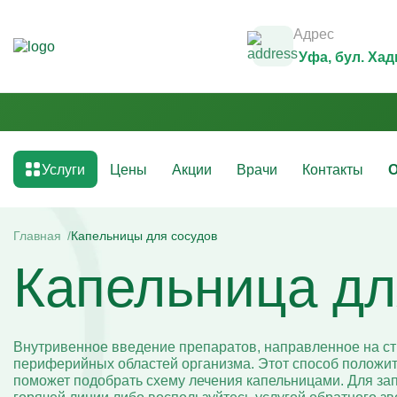
Адрес
Уфа
, бул. Ха
Услуги
Цены
Акции
Врачи
Контакты
О
Медикаментозные капельницы
Инфузио
(препараты)
Главная
Капельницы для сосудов
Капельни
Капельница дл
Капельницы с аскорбиновой кислотой
Капельни
Капельницы с антибиотиками
Капельни
Капельницы с аминокислотами
Капельни
Капельницы с витаминами
Капельни
Капельница с магнезией
Витаминн
Внутривенное введение препаратов, направленное на с
Капельница Ацесоль
Капельни
периферийных областей организма. Этот способ положите
Капельницы Вазапростана
Капельни
поможет подобрать схему лечения капельницами. Для за
Капельницы Ксефокам
Капельни