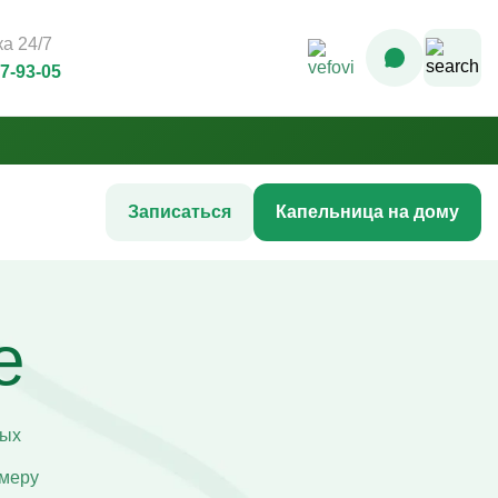
а 24/7
07-93-05
Записаться
Капельница на дому
Комплексные инфузионные
программы
е
Комплекс Витамин Преимум +
После соревнований
Комплексная программа «Стройность»
гтей
Комплексная программа до
акне
соревнований
жи
мых
Комплексная программа после COVID-
ия
19
меру
Комплексная программа AntiStress+