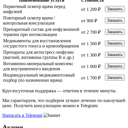
Наименование услуги
Стоимость
Первичный осмотр врача перед
от 1 200 ₽
Заказать
инфузией
Повторный осмотр врача /
от 900 ₽
Заказать
контрольная консультация
Препаратный состав для инфузионной
от 2 700 ₽
Заказать
терапии при интоксикации
Медикаменты для восстановления
от 1 500 ₽
Заказать
сосудистого тонуса и кровообращения
Препараты для антистресс-инфузии
от 1 300 ₽
Заказать
(магний, витамины группы B и др.)
Витаминно-минеральный комплекс
от 1 000 ₽
Заказать
для внутривенного введения
Индивидуальный медикаментозный
от 1 700 ₽
Заказать
подбор (по назначению врача)
Круглосуточная поддержка —
ответим в течение минуты.
Мы гарантируем, что подберем лучшее лечение по наилучшей
цене. Получить консультацию можно в Telegram:
Написать в Telegram
Акции