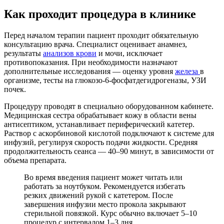
Как проходит процедура в клинике
Перед началом терапии пациент проходит обязательную
консультацию врача. Специалист оценивает анамнез,
результаты
анализов крови
и мочи, исключает
противопоказания. При необходимости назначают
дополнительные исследования — оценку уровня
железа
в
организме, тесты на глюкозо-6-фосфатдегидрогеназы, УЗИ
почек.
Процедуру проводят в специально оборудованном кабинете.
Медицинская сестра обрабатывает кожу в области вены
антисептиком, устанавливает периферический катетер.
Раствор с аскорбиновой кислотой подключают к системе для
инфузий, регулируя скорость подачи жидкости. Средняя
продолжительность сеанса — 40–90 минут, в зависимости от
объема препарата.
Во время введения пациент может читать или
работать за ноутбуком. Рекомендуется избегать
резких движений рукой с катетером. После
завершения инфузии место прокола закрывают
стерильной повязкой. Курс обычно включает 5–10
процедур с интервалом 1–3 дня.