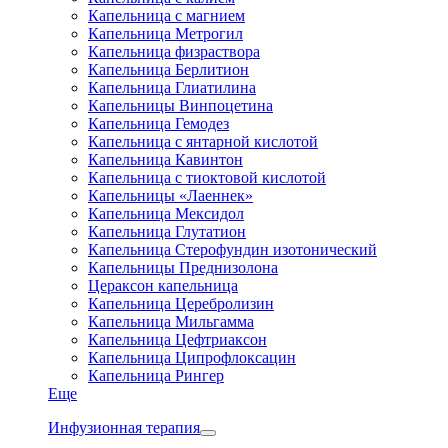
Капельница с магнием
Капельница Метрогил
Капельница физраствора
Капельница Берлитион
Капельница Глиатилина
Капельницы Винпоцетина
Капельница Гемодез
Капельница с янтарной кислотой
Капельница Кавинтон
Капельница с тиоктовой кислотой
Капельницы «Лаеннек»
Капельница Мексидол
Капельница Глутатион
Капельница Стерофундин изотонический
Капельницы Преднизолона
Цераксон капельница
Капельница Церебролизин
Капельница Мильгамма
Капельница Цефтриаксон
Капельница Ципрофлоксацин
Капельница Рингер
Еще
Инфузионная терапия