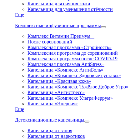
Капельница для сияния кожи
Капельница для уменьшения отёчности
Еще
Комплексные инфузионные программы
Комплекс Витамин Преимум +
После соревнований
Комплексная программа «Стройность»
Комплексная программа до соревнований
Комплексная программа после COVID-19
Комплексная программа AntiStress+
Капельница «Комплекс АнтиБоль»
Капельница «Комплекс Здоровые суставы»
Капельница «Красивая кожа»
Капельница «Комплекс Тяжёлое Доброе Утро»
Капельница «Антистресс»
Капельница «Комплекс УльтраФеррум»
Капельница «Энергия»
Еще
Детоксикационные капельницы
Капельница от запоя
Капельница от наркотиков