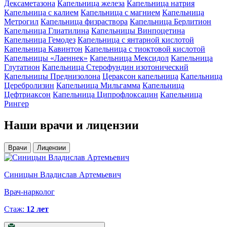
Дексаметазона
Капельница железа
Капельница натрия
Капельница с калием
Капельница с магнием
Капельница
Метрогил
Капельница физраствора
Капельница Берлитион
Капельница Глиатилина
Капельницы Винпоцетина
Капельница Гемодез
Капельница с янтарной кислотой
Капельница Кавинтон
Капельница с тиоктовой кислотой
Капельницы «Лаеннек»
Капельница Мексидол
Капельница
Глутатион
Капельница Стерофундин изотонический
Капельницы Преднизолона
Цераксон капельница
Капельница
Церебролизин
Капельница Мильгамма
Капельница
Цефтриаксон
Капельница Ципрофлоксацин
Капельница
Рингер
Наши
врачи и лицензии
Врачи
Лицензии
Синицын Владислав Артемьевич
Врач-нарколог
Стаж:
12 лет