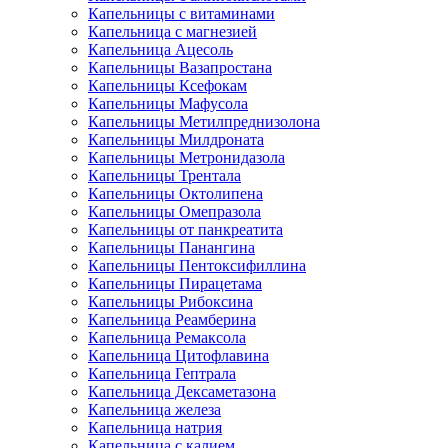
Капельницы с витаминами
Капельница с магнезией
Капельница Ацесоль
Капельницы Вазапростана
Капельницы Ксефокам
Капельницы Мафусола
Капельницы Метилпреднизолона
Капельницы Милдроната
Капельницы Метронидазола
Капельницы Трентала
Капельницы Октолипена
Капельницы Омепразола
Капельницы от панкреатита
Капельницы Панангина
Капельницы Пентоксифиллина
Капельницы Пирацетама
Капельницы Рибоксина
Капельница Реамберина
Капельница Ремаксола
Капельница Цитофлавина
Капельница Гептрала
Капельница Дексаметазона
Капельница железа
Капельница натрия
Капельница с калием