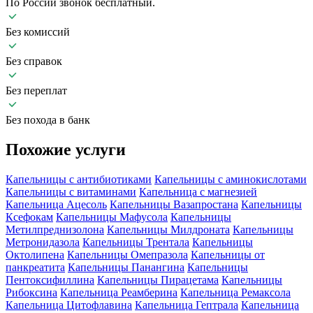
По России звонок бесплатный.
Без комиссий
Без справок
Без переплат
Без похода в банк
Похожие
услуги
Капельницы с антибиотиками
Капельницы с аминокислотами
Капельницы с витаминами
Капельница с магнезией
Капельница Ацесоль
Капельницы Вазапростана
Капельницы
Ксефокам
Капельницы Мафусола
Капельницы
Метилпреднизолона
Капельницы Милдроната
Капельницы
Метронидазола
Капельницы Трентала
Капельницы
Октолипена
Капельницы Омепразола
Капельницы от
панкреатита
Капельницы Панангина
Капельницы
Пентоксифиллина
Капельницы Пирацетама
Капельницы
Рибоксина
Капельница Реамберина
Капельница Ремаксола
Капельница Цитофлавина
Капельница Гептрала
Капельница