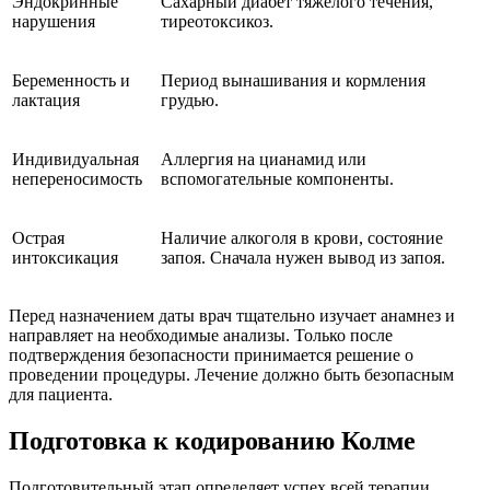
Эндокринные
Сахарный диабет тяжелого течения,
нарушения
тиреотоксикоз.
Беременность и
Период вынашивания и кормления
лактация
грудью.
Индивидуальная
Аллергия на цианамид или
непереносимость
вспомогательные компоненты.
Острая
Наличие алкоголя в крови, состояние
интоксикация
запоя. Сначала нужен вывод из запоя.
Перед назначением даты врач тщательно изучает анамнез и
направляет на необходимые анализы. Только после
подтверждения безопасности принимается решение о
проведении процедуры. Лечение должно быть безопасным
для пациента.
Подготовка к кодированию Колме
Подготовительный этап определяет успех всей терапии.