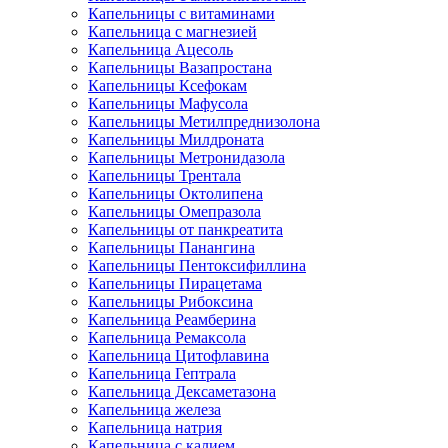
Капельницы с витаминами
Капельница с магнезией
Капельница Ацесоль
Капельницы Вазапростана
Капельницы Ксефокам
Капельницы Мафусола
Капельницы Метилпреднизолона
Капельницы Милдроната
Капельницы Метронидазола
Капельницы Трентала
Капельницы Октолипена
Капельницы Омепразола
Капельницы от панкреатита
Капельницы Панангина
Капельницы Пентоксифиллина
Капельницы Пирацетама
Капельницы Рибоксина
Капельница Реамберина
Капельница Ремаксола
Капельница Цитофлавина
Капельница Гептрала
Капельница Дексаметазона
Капельница железа
Капельница натрия
Капельница с калием