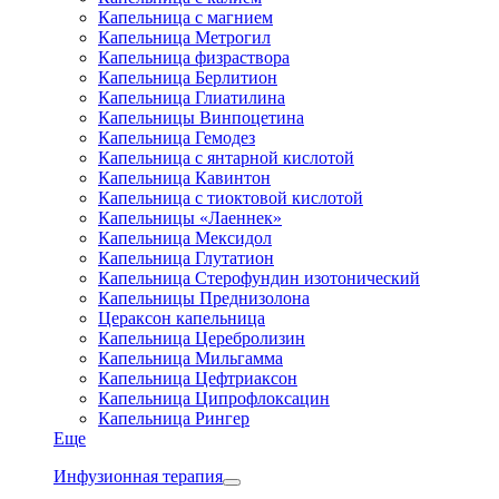
Капельница с магнием
Капельница Метрогил
Капельница физраствора
Капельница Берлитион
Капельница Глиатилина
Капельницы Винпоцетина
Капельница Гемодез
Капельница с янтарной кислотой
Капельница Кавинтон
Капельница с тиоктовой кислотой
Капельницы «Лаеннек»
Капельница Мексидол
Капельница Глутатион
Капельница Стерофундин изотонический
Капельницы Преднизолона
Цераксон капельница
Капельница Церебролизин
Капельница Мильгамма
Капельница Цефтриаксон
Капельница Ципрофлоксацин
Капельница Рингер
Еще
Инфузионная терапия