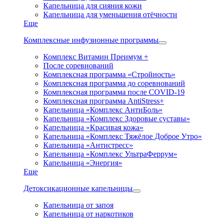
Капельница для сияния кожи
Капельница для уменьшения отёчности
Еще
Комплексные инфузионные программы
Комплекс Витамин Преимум +
После соревнований
Комплексная программа «Стройность»
Комплексная программа до соревнований
Комплексная программа после COVID-19
Комплексная программа AntiStress+
Капельница «Комплекс АнтиБоль»
Капельница «Комплекс Здоровые суставы»
Капельница «Красивая кожа»
Капельница «Комплекс Тяжёлое Доброе Утро»
Капельница «Антистресс»
Капельница «Комплекс УльтраФеррум»
Капельница «Энергия»
Еще
Детоксикационные капельницы
Капельница от запоя
Капельница от наркотиков