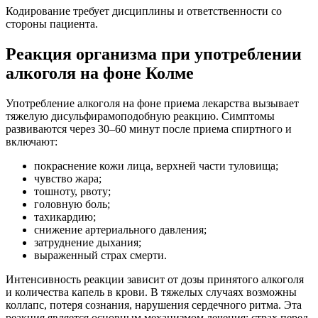
Кодирование требует дисциплины и ответственности со
стороны пациента.
Реакция организма при употреблении
алкоголя на фоне Колме
Употребление алкоголя на фоне приема лекарства вызывает
тяжелую дисульфирамоподобную реакцию. Симптомы
развиваются через 30–60 минут после приема спиртного и
включают:
покраснение кожи лица, верхней части туловища;
чувство жара;
тошноту, рвоту;
головную боль;
тахикардию;
снижение артериального давления;
затруднение дыхания;
выраженный страх смерти.
Интенсивность реакции зависит от дозы принятого алкоголя
и количества капель в крови. В тяжелых случаях возможны
коллапс, потеря сознания, нарушения сердечного ритма. Эта
реакция является основным механизмом лечения: страх перед