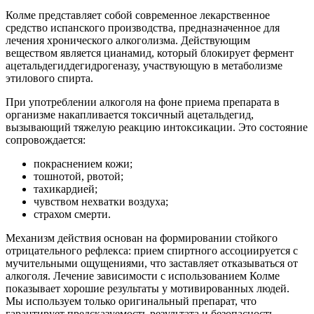
Колме представляет собой современное лекарственное
средство испанского производства, предназначенное для
лечения хронического алкоголизма. Действующим
веществом является цианамид, который блокирует фермент
ацетальдегиддегидрогеназу, участвующую в метаболизме
этилового спирта.
При употреблении алкоголя на фоне приема препарата в
организме накапливается токсичный ацетальдегид,
вызывающий тяжелую реакцию интоксикации. Это состояние
сопровождается:
покраснением кожи;
тошнотой, рвотой;
тахикардией;
чувством нехватки воздуха;
страхом смерти.
Механизм действия основан на формировании стойкого
отрицательного рефлекса: прием спиртного ассоциируется с
мучительными ощущениями, что заставляет отказываться от
алкоголя. Лечение зависимости с использованием Колме
показывает хорошие результаты у мотивированных людей.
Мы используем только оригинальный препарат, что
гарантирует предсказуемость результата и безопасность.