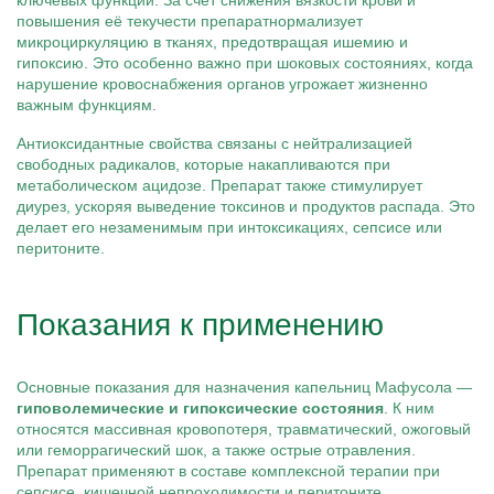
ключевых функций. За счет снижения вязкости крови и
повышения её текучести препаратнормализует
микроциркуляцию в тканях, предотвращая ишемию и
гипоксию. Это особенно важно при шоковых состояниях, когда
нарушение кровоснабжения органов угрожает жизненно
важным функциям.
Антиоксидантные свойства связаны с нейтрализацией
свободных радикалов, которые накапливаются при
метаболическом ацидозе. Препарат также стимулирует
диурез, ускоряя выведение токсинов и продуктов распада. Это
делает его незаменимым при интоксикациях, сепсисе или
перитоните.
Показания к применению
Основные показания для назначения капельниц Мафусола —
гиповолемические и гипоксические состояния
. К ним
относятся массивная кровопотеря, травматический, ожоговый
или геморрагический шок, а также острые отравления.
Препарат применяют в составе комплексной терапии при
сепсисе, кишечной непроходимости и перитоните.