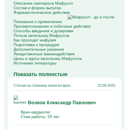
Капельницы Преднизолона
Описание препарата Мафусол
Цераксон капельница
Состав и форма выпуска
Капельница Церебролизин
Фармакологическое действие
Капельница Мильгамма
Капельница Цефтриаксон
Показания к применению
Капельница Ципрофлоксацин
Противопоказания и побочные действия
Капельница Рингер
Способы введения и дозировки
Польза капельниц Мафусола
Как проходит инфузия
Подготовка к процедуре
Дополнительные указания
Лекарственные взаимодействия
Цены и курсы капельниц Мафусола
Источники литературы
Показать полностью
Статью на странице написал врач:
23.09.2025
Волков Александр Павлович
Врач-кардиолог
Стаж работы:
20 лет