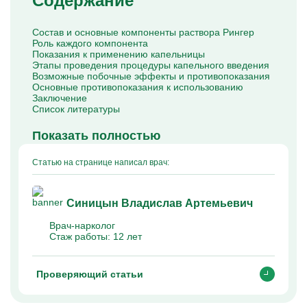
Содержание
Капельницы Преднизолона
Цераксон капельница
Капельница Церебролизин
Состав и основные компоненты раствора Рингер
Капельница Мильгамма
Роль каждого компонента
Капельница Цефтриаксон
Показания к применению капельницы
Капельница Ципрофлоксацин
Этапы проведения процедуры капельного введения
Капельница Рингер
Возможные побочные эффекты и противопоказания
Основные противопоказания к использованию
Заключение
Список литературы
Показать полностью
Статью на странице написал врач:
Синицын Владислав Артемьевич
Врач-нарколог
Стаж работы:
12 лет
Проверяющий статьи