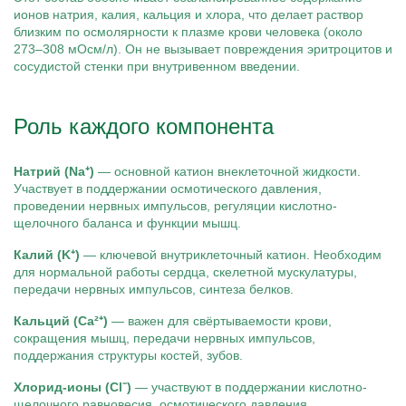
ионов натрия, калия, кальция и хлора, что делает раствор
близким по осмолярности к плазме крови человека (около
273–308 мОсм/л). Он не вызывает повреждения эритроцитов и
сосудистой стенки при внутривенном введении.
Роль каждого компонента
Натрий (Na⁺)
— основной катион внеклеточной жидкости.
Участвует в поддержании осмотического давления,
проведении нервных импульсов, регуляции кислотно-
щелочного баланса и функции мышц.
Калий (K⁺)
— ключевой внутриклеточный катион. Необходим
для нормальной работы сердца, скелетной мускулатуры,
передачи нервных импульсов, синтеза белков.
Кальций (Ca²⁺)
— важен для свёртываемости крови,
сокращения мышц, передачи нервных импульсов,
поддержания структуры костей, зубов.
Хлорид-ионы (Cl⁻)
— участвуют в поддержании кислотно-
щелочного равновесия, осмотического давления.