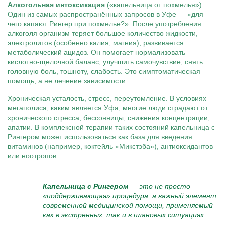
Алкогольная интоксикация
(«капельница от похмелья»).
Один из самых распространённых запросов в Уфе — «для
чего капают Рингер при похмелье?». После употребления
алкоголя организм теряет большое количество жидкости,
электролитов (особенно калия, магния), развивается
метаболический ацидоз. Он помогает нормализовать
кислотно-щелочной баланс, улучшить самочувствие, снять
головную боль, тошноту, слабость. Это симптоматическая
помощь, а не лечение зависимости.
Хроническая усталость, стресс, переутомление. В условиях
мегаполиса, каким является Уфа, многие люди страдают от
хронического стресса, бессонницы, снижения концентрации,
апатии. В комплексной терапии таких состояний капельница с
Рингером может использоваться как база для введения
витаминов (например, коктейль «Микстэба»), антиоксидантов
или ноотропов.
Капельница с Рингером
— это не просто
«поддерживающая» процедура, а важный элемент
современной медицинской помощи, применяемый
как в экстренных, так и в плановых ситуациях.