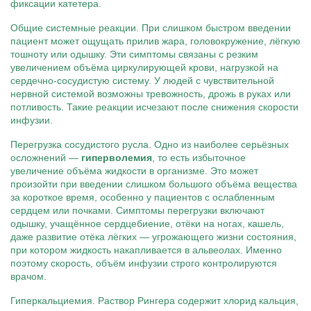
фиксации катетера.
Общие системные реакции. При слишком быстром введении
пациент может ощущать прилив жара, головокружение, лёгкую
тошноту или одышку. Эти симптомы связаны с резким
увеличением объёма циркулирующей крови, нагрузкой на
сердечно-сосудистую систему. У людей с чувствительной
нервной системой возможны тревожность, дрожь в руках или
потливость. Такие реакции исчезают после снижения скорости
инфузии.
Перегрузка сосудистого русла. Одно из наиболее серьёзных
осложнений —
гиперволемия
, то есть избыточное
увеличение объёма жидкости в организме. Это может
произойти при введении слишком большого объёма вещества
за короткое время, особенно у пациентов с ослабленным
сердцем или почками. Симптомы перегрузки включают
одышку, учащённое сердцебиение, отёки на ногах, кашель,
даже развитие отёка лёгких — угрожающего жизни состояния,
при котором жидкость накапливается в альвеолах. Именно
поэтому скорость, объём инфузии строго контролируются
врачом.
Гиперкальциемия. Раствор Рингера содержит хлорид кальция,