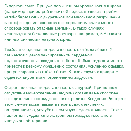
Гиперкалиемия. При уже повышенном уровне калия в крови
(например, при острой почечной недостаточности, приёме
калийсберегающих диуретиков или массивном разрушении
клеток) введение вещества с содержанием калия может
спровоцировать опасные аритмии. В таких случаях
используются безкалиевые растворы, например, 5% глюкоза
или изотонический натрия хлорид.
Тяжёлая сердечная недостаточность с отёком лёгких. У
пациентов с декомпенсированной сердечной
недостаточностью введение любого объёма жидкости может
привести к резкому ухудшению состояния, усилению одышки,
прогрессированию отёка лёгких. В таких случаях приоритет
отдаётся диуретикам, ограничению жидкости.
Острая почечная недостаточность с анурией. При полном
отсутствии мочеотделения (анурии) организм не способен
выводить лишнюю жидкость, электролиты. Введение Рингера в
этом случае может вызвать перегрузку, отёк лёгких,
гиперкалиемию, усугубить почечную недостаточность. Такие
пациенты нуждаются в экстренном гемодиализе, а не в
инфузионной терапии.