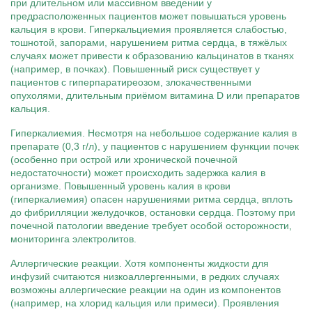
при длительном или массивном введении у
предрасположенных пациентов может повышаться уровень
кальция в крови. Гиперкальциемия проявляется слабостью,
тошнотой, запорами, нарушением ритма сердца, в тяжёлых
случаях может привести к образованию кальцинатов в тканях
(например, в почках). Повышенный риск существует у
пациентов с гиперпаратиреозом, злокачественными
опухолями, длительным приёмом витамина D или препаратов
кальция.
Гиперкалиемия. Несмотря на небольшое содержание калия в
препарате (0,3 г/л), у пациентов с нарушением функции почек
(особенно при острой или хронической почечной
недостаточности) может происходить задержка калия в
организме. Повышенный уровень калия в крови
(гиперкалиемия) опасен нарушениями ритма сердца, вплоть
до фибрилляции желудочков, остановки сердца. Поэтому при
почечной патологии введение требует особой осторожности,
мониторинга электролитов.
Аллергические реакции. Хотя компоненты жидкости для
инфузий считаются низкоаллергенными, в редких случаях
возможны аллергические реакции на один из компонентов
(например, на хлорид кальция или примеси). Проявления