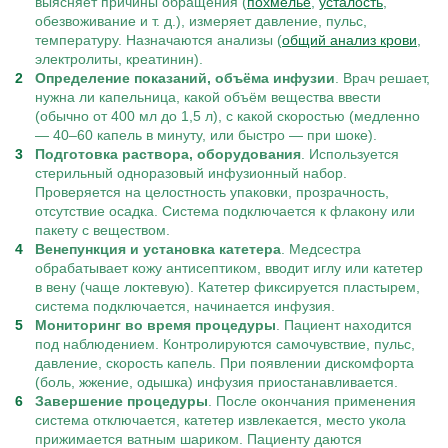
выясняет причины обращения (
похмелье
,
усталость
,
обезвоживание и т. д.), измеряет давление, пульс,
температуру. Назначаются анализы (
общий анализ крови
,
электролиты, креатинин).
Определение показаний, объёма инфузии
. Врач решает,
нужна ли капельница, какой объём вещества ввести
(обычно от 400 мл до 1,5 л), с какой скоростью (медленно
— 40–60 капель в минуту, или быстро — при шоке).
Подготовка раствора, оборудования
. Используется
стерильный одноразовый инфузионный набор.
Проверяется на целостность упаковки, прозрачность,
отсутствие осадка. Система подключается к флакону или
пакету с веществом.
Венепункция и установка катетера
. Медсестра
обрабатывает кожу антисептиком, вводит иглу или катетер
в вену (чаще локтевую). Катетер фиксируется пластырем,
система подключается, начинается инфузия.
Мониторинг во время процедуры
. Пациент находится
под наблюдением. Контролируются самочувствие, пульс,
давление, скорость капель. При появлении дискомфорта
(боль, жжение, одышка) инфузия приостанавливается.
Завершение процедуры
. После окончания применения
система отключается, катетер извлекается, место укола
прижимается ватным шариком. Пациенту даются