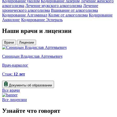
Кодирование уколом
Кодирование лазером
Лечение женского
алкоголизма
Лечение мужского алкоголизма
Лечение
хронического алкоголизма
Вшивание от алкоголизма
Кодирование Алгоминал
Колме от алкоголизма
Кодирование
Аквилонг
Кодирование Эспераль
Наши
врачи и лицензии
Врачи
Лицензии
Синицын Владислав Артемьевич
К
Врач-нарколог
В
Стаж:
12 лет
Документы об образовании
Все врачи
Все лицензии
Узнайте что говорят