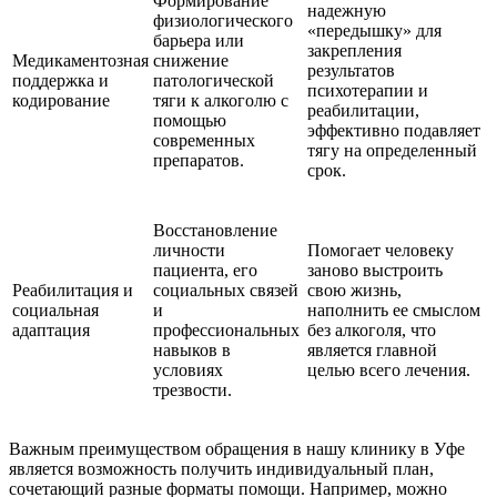
Формирование
надежную
физиологического
«передышку» для
барьера или
закрепления
Медикаментозная
снижение
результатов
поддержка и
патологической
психотерапии и
кодирование
тяги к алкоголю с
реабилитации,
помощью
эффективно подавляет
современных
тягу на определенный
препаратов.
срок.
Восстановление
личности
Помогает человеку
пациента, его
заново выстроить
Реабилитация и
социальных связей
свою жизнь,
социальная
и
наполнить ее смыслом
адаптация
профессиональных
без алкоголя, что
навыков в
является главной
условиях
целью всего лечения.
трезвости.
Важным преимуществом обращения в нашу клинику в Уфе
является возможность получить индивидуальный план,
сочетающий разные форматы помощи. Например, можно