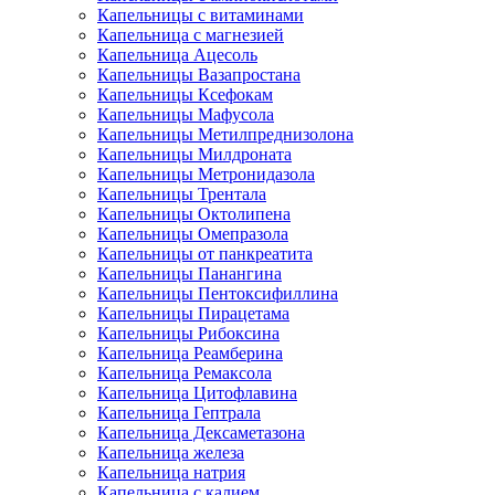
Капельницы с витаминами
Капельница с магнезией
Капельница Ацесоль
Капельницы Вазапростана
Капельницы Ксефокам
Капельницы Мафусола
Капельницы Метилпреднизолона
Капельницы Милдроната
Капельницы Метронидазола
Капельницы Трентала
Капельницы Октолипена
Капельницы Омепразола
Капельницы от панкреатита
Капельницы Панангина
Капельницы Пентоксифиллина
Капельницы Пирацетама
Капельницы Рибоксина
Капельница Реамберина
Капельница Ремаксола
Капельница Цитофлавина
Капельница Гептрала
Капельница Дексаметазона
Капельница железа
Капельница натрия
Капельница с калием