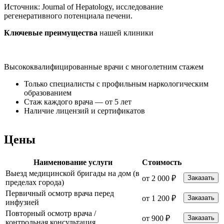
Источник:
Journal of Hepatology, исследование
регенеративного потенциала печени.
Ключевые преимущества
нашей клиники
Высококвалифицированные врачи с многолетним стажем
К
Только специалисты с профильным наркологическим
образованием
Стаж каждого врача — от 5 лет
Наличие лицензий и сертификатов
Цены
Наименование услуги
Стоимость
Выезд медицинской бригады на дом (в
от 2 000 ₽
Заказать
пределах города)
Первичный осмотр врача перед
от 1 200 ₽
Заказать
инфузией
Повторный осмотр врача /
от 900 ₽
Заказать
контрольная консультация