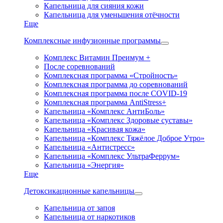
Капельница для сияния кожи
Капельница для уменьшения отёчности
Еще
Комплексные инфузионные программы
Комплекс Витамин Преимум +
После соревнований
Комплексная программа «Стройность»
Комплексная программа до соревнований
Комплексная программа после COVID-19
Комплексная программа AntiStress+
Капельница «Комплекс АнтиБоль»
Капельница «Комплекс Здоровые суставы»
Капельница «Красивая кожа»
Капельница «Комплекс Тяжёлое Доброе Утро»
Капельница «Антистресс»
Капельница «Комплекс УльтраФеррум»
Капельница «Энергия»
Еще
Детоксикационные капельницы
Капельница от запоя
Капельница от наркотиков