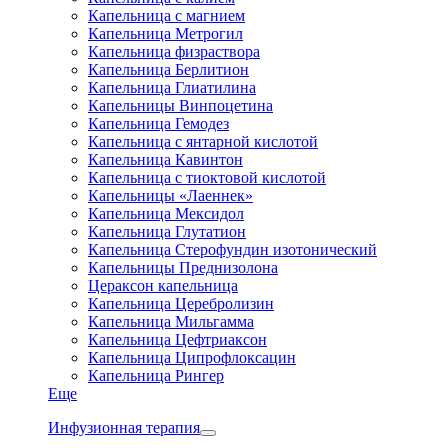
Капельница с магнием
Капельница Метрогил
Капельница физраствора
Капельница Берлитион
Капельница Глиатилина
Капельницы Винпоцетина
Капельница Гемодез
Капельница с янтарной кислотой
Капельница Кавинтон
Капельница с тиоктовой кислотой
Капельницы «Лаеннек»
Капельница Мексидол
Капельница Глутатион
Капельница Стерофундин изотонический
Капельницы Преднизолона
Цераксон капельница
Капельница Церебролизин
Капельница Мильгамма
Капельница Цефтриаксон
Капельница Ципрофлоксацин
Капельница Рингер
Еще
Инфузионная терапия