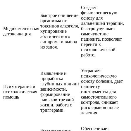
Создает
физиологическую
Быстрое очищение
основу для
организма от
дальнейшей терапии,
токсинов алкоголя,
Медикаментозная
быстро улучшает
купирование
детоксикация
самочувствие
абстинентного
пациента, позволяет
синдрома и вывод
перейти к
из запоя.
психологической
работе.
Устраняет
Выявление и
психологическую
проработка
основу болезни, дает
глубинных причин
Психотерапия и
пациенту
зависимости,
психологическая
инструменты для
формирование
помощь
самостоятельного
навыков трезвой
контроля, снижает
жизни, работа с
риск срывов после
триггерами.
лечения.
Обеспечивает