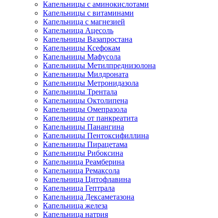
Капельницы с аминокислотами
Капельницы с витаминами
Капельница с магнезией
Капельница Ацесоль
Капельницы Вазапростана
Капельницы Ксефокам
Капельницы Мафусола
Капельницы Метилпреднизолона
Капельницы Милдроната
Капельницы Метронидазола
Капельницы Трентала
Капельницы Октолипена
Капельницы Омепразола
Капельницы от панкреатита
Капельницы Панангина
Капельницы Пентоксифиллина
Капельницы Пирацетама
Капельницы Рибоксина
Капельница Реамберина
Капельница Ремаксола
Капельница Цитофлавина
Капельница Гептрала
Капельница Дексаметазона
Капельница железа
Капельница натрия