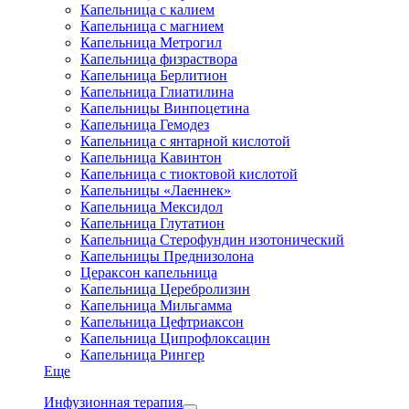
Капельница с калием
Капельница с магнием
Капельница Метрогил
Капельница физраствора
Капельница Берлитион
Капельница Глиатилина
Капельницы Винпоцетина
Капельница Гемодез
Капельница с янтарной кислотой
Капельница Кавинтон
Капельница с тиоктовой кислотой
Капельницы «Лаеннек»
Капельница Мексидол
Капельница Глутатион
Капельница Стерофундин изотонический
Капельницы Преднизолона
Цераксон капельница
Капельница Церебролизин
Капельница Мильгамма
Капельница Цефтриаксон
Капельница Ципрофлоксацин
Капельница Рингер
Еще
Инфузионная терапия