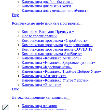
Капельница для борьбы с акне
Капельница для сияния кожи
Капельница для уменьшения отёчности
Еще
Комплексные инфузионные программы
Комплекс Витамин Преимум +
После соревнований
Комплексная программа «Стройность»
Комплексная программа до соревнований
Комплексная программа после COVID-19
Комплексная программа AntiStress+
Капельница «Комплекс АнтиБоль»
Капельница «Комплекс Здоровые суставы»
Капельница «Красивая кожа»
Капельница «Комплекс Тяжёлое Доброе Утро»
Капельница «Антистресс»
Капельница «Комплекс УльтраФеррум»
Капельница «Энергия»
Еще
Детоксикационные капельницы
Капельница от запоя