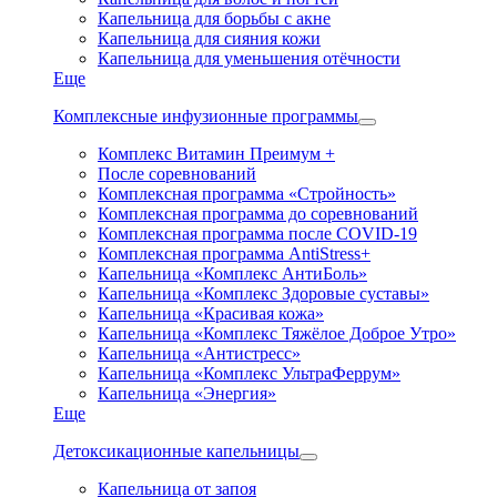
Капельница для борьбы с акне
Капельница для сияния кожи
Капельница для уменьшения отёчности
Еще
Комплексные инфузионные программы
Комплекс Витамин Преимум +
После соревнований
Комплексная программа «Стройность»
Комплексная программа до соревнований
Комплексная программа после COVID-19
Комплексная программа AntiStress+
Капельница «Комплекс АнтиБоль»
Капельница «Комплекс Здоровые суставы»
Капельница «Красивая кожа»
Капельница «Комплекс Тяжёлое Доброе Утро»
Капельница «Антистресс»
Капельница «Комплекс УльтраФеррум»
Капельница «Энергия»
Еще
Детоксикационные капельницы
Капельница от запоя