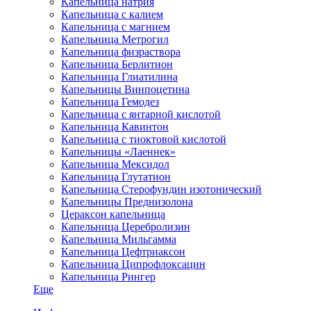
Капельница натрия
Капельница с калием
Капельница с магнием
Капельница Метрогил
Капельница физраствора
Капельница Берлитион
Капельница Глиатилина
Капельницы Винпоцетина
Капельница Гемодез
Капельница с янтарной кислотой
Капельница Кавинтон
Капельница с тиоктовой кислотой
Капельницы «Лаеннек»
Капельница Мексидол
Капельница Глутатион
Капельница Стерофундин изотонический
Капельницы Преднизолона
Цераксон капельница
Капельница Церебролизин
Капельница Мильгамма
Капельница Цефтриаксон
Капельница Ципрофлоксацин
Капельница Рингер
Еще