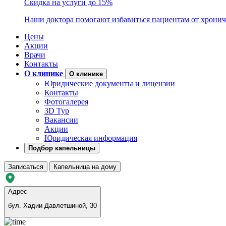
Скидка на услуги до 15%
Наши доктора помогают избавиться пациентам от хронич
Цены
Акции
Врачи
Контакты
О клинике
О клинике
Юридические документы и лицензии
Контакты
Фотогалерея
3D Тур
Вакансии
Акции
Юридическая информация
Подбор капельницы
Записаться
Капельница на дому
Адрес
бул. Хадии Давлетшиной, 30