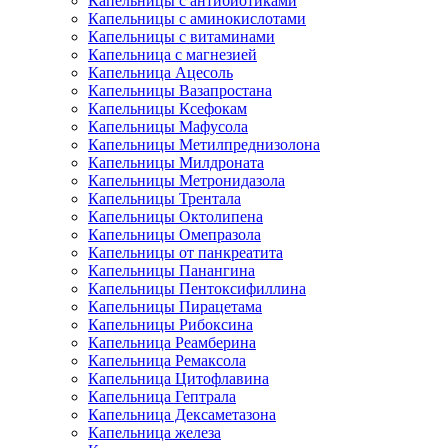
Капельницы с антибиотиками
Капельницы с аминокислотами
Капельницы с витаминами
Капельница с магнезией
Капельница Ацесоль
Капельницы Вазапростана
Капельницы Ксефокам
Капельницы Мафусола
Капельницы Метилпреднизолона
Капельницы Милдроната
Капельницы Метронидазола
Капельницы Трентала
Капельницы Октолипена
Капельницы Омепразола
Капельницы от панкреатита
Капельницы Панангина
Капельницы Пентоксифиллина
Капельницы Пирацетама
Капельницы Рибоксина
Капельница Реамберина
Капельница Ремаксола
Капельница Цитофлавина
Капельница Гептрала
Капельница Дексаметазона
Капельница железа