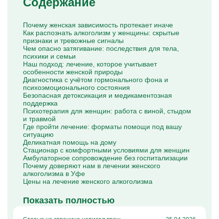
Содержание
Капельницы Преднизолона
Цераксон капельница
Капельница Церебролизин
Почему женская зависимость протекает иначе
Капельница Мильгамма
Как распознать алкоголизм у женщины: скрытые
Капельница Цефтриаксон
признаки и тревожные сигналы
Капельница Ципрофлоксацин
Чем опасно затягивание: последствия для тела,
Капельница Рингер
психики и семьи
Наш подход: лечение, которое учитывает
особенности женской природы
Диагностика с учётом гормонального фона и
психоэмоционального состояния
Безопасная детоксикация и медикаментозная
поддержка
Психотерапия для женщин: работа с виной, стыдом
и травмой
Где пройти лечение: форматы помощи под вашу
ситуацию
Деликатная помощь на дому
Стационар с комфортными условиями для женщин
Амбулаторное сопровождение без госпитализации
Почему доверяют нам в лечении женского
алкоголизма в Уфе
Цены на лечение женского алкоголизма
Показать полностью