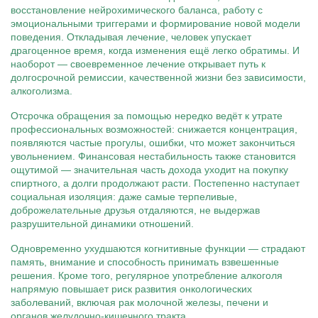
восстановление нейрохимического баланса, работу с
эмоциональными триггерами и формирование новой модели
поведения. Откладывая лечение, человек упускает
драгоценное время, когда изменения ещё легко обратимы. И
наоборот — своевременное лечение открывает путь к
долгосрочной ремиссии, качественной жизни без зависимости,
алкоголизма.
Отсрочка обращения за помощью нередко ведёт к утрате
профессиональных возможностей: снижается концентрация,
появляются частые прогулы, ошибки, что может закончиться
увольнением. Финансовая нестабильность также становится
ощутимой — значительная часть дохода уходит на покупку
спиртного, а долги продолжают расти. Постепенно наступает
социальная изоляция: даже самые терпеливые,
доброжелательные друзья отдаляются, не выдержав
разрушительной динамики отношений.
Одновременно ухудшаются когнитивные функции — страдают
память, внимание и способность принимать взвешенные
решения. Кроме того, регулярное употребление алкоголя
напрямую повышает риск развития онкологических
заболеваний, включая рак молочной железы, печени и
органов желудочно-кишечного тракта.