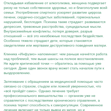
Откладывая избавление от алкоголизма, женщина подвергает
риску не только собственное здоровье, но и благополучие всей
семьи. Употребление спиртного ускоряет развитие цирроза
печени, сердечно-сосудистых заболеваний, гормональных
нарушений, бесплодия. Психика также страдает: развиваются
депрессия, тревожные расстройства, суицидальные мысли.
Внутрисемейные конфликты, потеря доверия, разрыв
отношений — всё это неизбежные последствия бездействия.
Особенно тяжело страдают дети, которые становятся
свидетелями или жертвами деструктивного поведения матери.
Клиника «Инфузио» напоминает: чем раньше начнётся работа
над проблемой, тем выше шансы на полное восстановление.
Не ждите критической точки — обратитесь за помощью уже
сегодня. Даже один звонок врачу может стать началом пути к
выздоровлению.
Затягивание с обращением за медицинской помощью часто
связано со страхом, стыдом или ложной уверенностью, что
«всё пройдёт само». Однако лечение требует
профессионального вмешательства — организм уже не
справляется с последствиями хронического отравления, а
психика теряет способность к саморегуляции. Современное
лечение включает не только вывод из запоя, но и