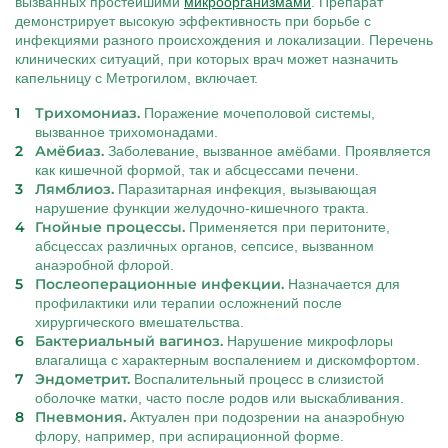
вызванных простейшими
микроорганизмами
. Препарат
демонстрирует высокую эффективность при борьбе с
инфекциями разного происхождения и локализации. Перечень
клинических ситуаций, при которых врач может назначить
капельницу с Метрогилом, включает.
Трихомониаз.
Поражение мочеполовой системы,
вызванное трихомонадами.
Амёбиаз.
Заболевание, вызванное амёбами. Проявляется
как кишечной формой, так и абсцессами печени.
Лямблиоз.
Паразитарная инфекция, вызывающая
нарушение функции желудочно-кишечного тракта.
Гнойные процессы.
Применяется при перитоните,
абсцессах различных органов, сепсисе, вызванном
анаэробной флорой.
Послеоперационные инфекции.
Назначается для
профилактики или терапии осложнений после
хирургического вмешательства.
Бактериальный вагиноз.
Нарушение микрофлоры
влагалища с характерным воспалением и дискомфортом.
Эндометрит.
Воспалительный процесс в слизистой
оболочке матки, часто после родов или выскабливания.
Пневмония.
Актуален при подозрении на анаэробную
флору, например, при аспирационной форме.