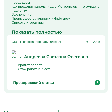
процедуры
Капельницы Преднизолона
Как проходит капельница с Метрогилом: что ожидать
Цераксон капельница
пациенту
Капельница Церебролизин
Заключение
Капельница Мильгамма
Преимущества клиники «Инфузио»
Капельница Цефтриаксон
Список литературы
Капельница Ципрофлоксацин
Капельница Рингер
Показать полностью
Статью на странице написал врач:
26.12.2025
Андреева Светлана Олеговна
Врач-терапевт
Стаж работы:
7 лет
Проверяющий статьи