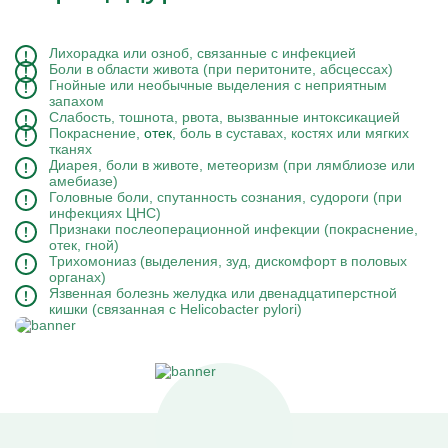
Лихорадка или озноб, связанные с инфекцией
Боли в области живота (при перитоните, абсцессах)
Гнойные или необычные выделения с неприятным
запахом
Слабость, тошнота, рвота, вызванные интоксикацией
Покраснение,
отек
, боль в суставах, костях или мягких
тканях
Диарея, боли в животе, метеоризм (при лямблиозе или
амебиазе)
Головные боли, спутанность сознания, судороги (при
инфекциях ЦНС)
Признаки послеоперационной инфекции (покраснение,
отек, гной)
Трихомониаз (выделения, зуд, дискомфорт в половых
органах)
Язвенная болезнь желудка или двенадцатиперстной
кишки (связанная с Helicobacter pylori)