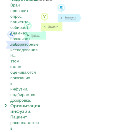
Врач
проводит
опрос
пациента,
собирает
анамнез,
назначает
лабораторные
исследования.
На
этом
этапе
оцениваются
показания
к
инфузии,
подбирается
дозировка.
Организация
инфузии.
Пациент
располагается
в