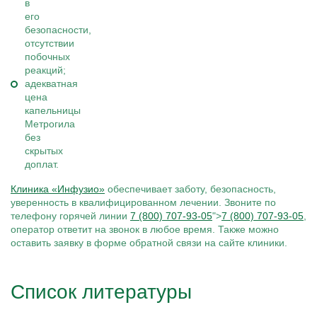
в
его
безопасности,
отсутствии
побочных
реакций;
адекватная
цена
капельницы
Метрогила
без
скрытых
доплат.
Клиника «Инфузио»
обеспечивает заботу, безопасность,
уверенность в квалифицированном лечении. Звоните по
телефону горячей линии
7 (800) 707-93-05
">
7 (800) 707-93-05
,
оператор ответит на звонок в любое время. Также можно
оставить заявку в форме обратной связи на сайте клиники.
Список литературы