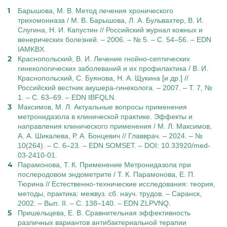
Барышова, М. В. Метод лечения хронического
трихомониаза / М. В. Барышова, Л. А. Бульвахтер, В. И.
Слугина, Н. И. Капустин // Российский журнал кожных и
венерических болезней. – 2006. – № 5. – С. 54–56. – EDN
IAMKBX.
Краснопольский, В. И. Лечение гнойно-септических
гинекологических заболеваний и их профилактика / В. И.
Краснопольский, С. Буянова, Н. А. Щукина [и др.] //
Российский вестник акушера-гинеколога. – 2007. – Т. 7, №
1. – С. 63–69. – EDN IBFQLN.
Максимов, М. Л. Актуальные вопросы применения
метронидазола в клинической практике. Эффекты и
направления клинического применения / М. Л. Максимов,
А. А. Шикалева, Р. А. Бонцевич // Главврач. – 2024. – №
10(264). – С. 6–23. – EDN SOMSET. – DOI: 10.33920/med-
03-2410-01.
Парамонова, Т. К. Применение Метронидазола при
послеродовом эндометрите / Т. К. Парамонова, Е. П.
Тюрина // Естественно-технические исследования: теория,
методы, практика: межвуз. сб. науч. трудов. – Саранск,
2002. – Вып. II. – С. 138–140. – EDN ZLPVNQ.
Пришельцева, Е. В. Сравнительная эффективность
различных вариантов антибактериальной терапии