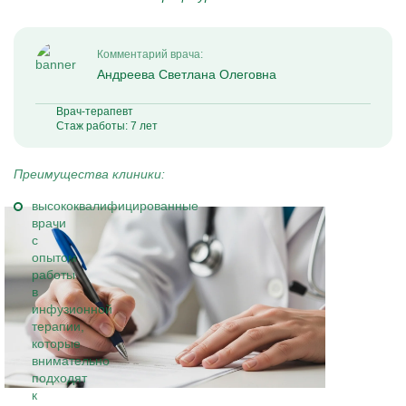
Комментарий врача:
Андреева Светлана Олеговна
Врач-терапевт
Стаж работы: 7 лет
Преимущества клиники:
высококвалифицированные
врачи
с
опытом
работы
в
инфузионной
терапии,
которые
внимательно
подходят
к