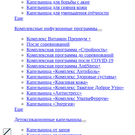
Капельница для борьбы с акне
Капельница для сияния кожи
Капельница для уменьшения отёчности
Еще
Комплексные инфузионные программы
Комплекс Витамин Преимум +
После соревнований
Комплексная программа «Стройность»
Комплексная программа до соревнований
Комплексная программа после COVID-19
Комплексная программа AntiStress+
Капельница «Комплекс АнтиБоль»
Капельница «Комплекс Здоровые суставы»
Капельница «Красивая кожа»
Капельница «Комплекс Тяжёлое Доброе Утро»
Капельница «Антистресс»
Капельница «Комплекс УльтраФеррум»
Капельница «Энергия»
Еще
Детоксикационные капельницы
Капельница от запоя