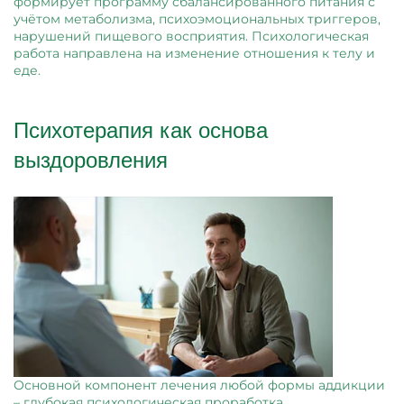
формирует программу сбалансированного питания с
учётом метаболизма, психоэмоциональных триггеров,
нарушений пищевого восприятия. Психологическая
работа направлена на изменение отношения к телу и
еде.
Психотерапия как основа
выздоровления
Основной компонент лечения любой формы аддикции
– глубокая психологическая проработка.