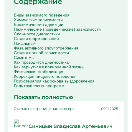
Содержание
Капельницы Преднизолона
Цераксон капельница
Капельница Церебролизин
Виды зависимого поведения
Капельница Мильгамма
Химические зависимости
Капельница Цефтриаксон
Биохимические аддикции
Капельница Ципрофлоксацин
Нехимические (поведенческие) зависимости
Капельница Рингер
Сложности диагностики
Стадии формирования
Начальный
Фаза активного злоупотребления
Стадия полной зависимости
Симптомы
Как проводится диагностика
Как вернуться к полноценной жизни
Физическая стабилизация
Коррекция пищевого поведения
Психотерапия как основа выздоровления
Роль групповых программ
Показать полностью
Статью на странице написал врач:
09.11.2025
Синицын Владислав Артемьевич