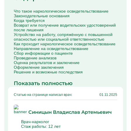
Капельницы Преднизолона
Цераксон капельница
Что такое наркологическое освидетельствование
Капельница Церебролизин
Законодательные основания
Капельница Мильгамма
Когда требуется
Капельница Цефтриаксон
Возврат или получение водительских удостоверений
Капельница Ципрофлоксацин
после лишения
Капельница Рингер
Устройство на работу, сопряжённую с повышенной
опасностью или социальной ответственностью
Как проходит наркологическое освидетельствование
Направление на освидетельствование
Сбор информации о пациенте
Проведение анализов
Оценка результатов и заключение
Оформление заключения
Решение и возможные последствия
Показать полностью
Статью на странице написал врач:
01.11.2025
Синицын Владислав Артемьевич
Врач-нарколог
Стаж работы:
12 лет