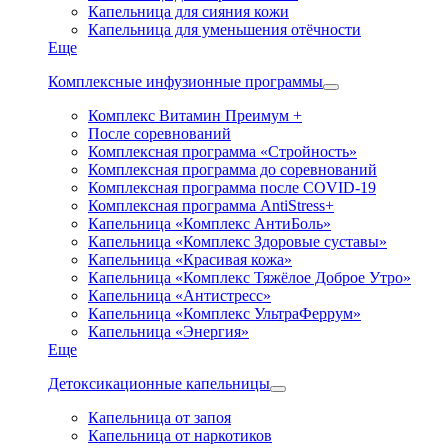
Капельница для сияния кожи
Капельница для уменьшения отёчности
Еще
Комплексные инфузионные программы
Комплекс Витамин Преимум +
После соревнований
Комплексная программа «Стройность»
Комплексная программа до соревнований
Комплексная программа после COVID-19
Комплексная программа AntiStress+
Капельница «Комплекс АнтиБоль»
Капельница «Комплекс Здоровые суставы»
Капельница «Красивая кожа»
Капельница «Комплекс Тяжёлое Доброе Утро»
Капельница «Антистресс»
Капельница «Комплекс УльтраФеррум»
Капельница «Энергия»
Еще
Детоксикационные капельницы
Капельница от запоя
Капельница от наркотиков