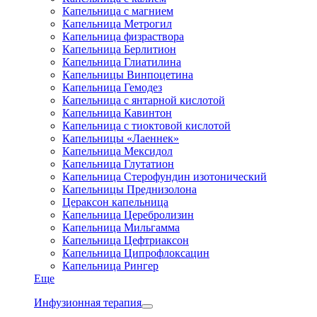
Капельница с магнием
Капельница Метрогил
Капельница физраствора
Капельница Берлитион
Капельница Глиатилина
Капельницы Винпоцетина
Капельница Гемодез
Капельница с янтарной кислотой
Капельница Кавинтон
Капельница с тиоктовой кислотой
Капельницы «Лаеннек»
Капельница Мексидол
Капельница Глутатион
Капельница Стерофундин изотонический
Капельницы Преднизолона
Цераксон капельница
Капельница Церебролизин
Капельница Мильгамма
Капельница Цефтриаксон
Капельница Ципрофлоксацин
Капельница Рингер
Еще
Инфузионная терапия