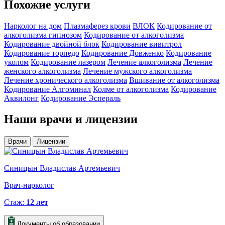
Похожие
услуги
Нарколог на дом
Плазмаферез крови
ВЛОК
Кодирование от
алкоголизма гипнозом
Кодирование от алкоголизма
Кодирование двойной блок
Кодирование вивитрол
Кодирование торпедо
Кодирование Довженко
Кодирование
уколом
Кодирование лазером
Лечение алкоголизма
Лечение
женского алкоголизма
Лечение мужского алкоголизма
Лечение хронического алкоголизма
Вшивание от алкоголизма
Кодирование Алгоминал
Колме от алкоголизма
Кодирование
Аквилонг
Кодирование Эспераль
Наши
врачи и лицензии
Врачи
Лицензии
Синицын Владислав Артемьевич
Врач-нарколог
Стаж:
12 лет
Документы об образовании