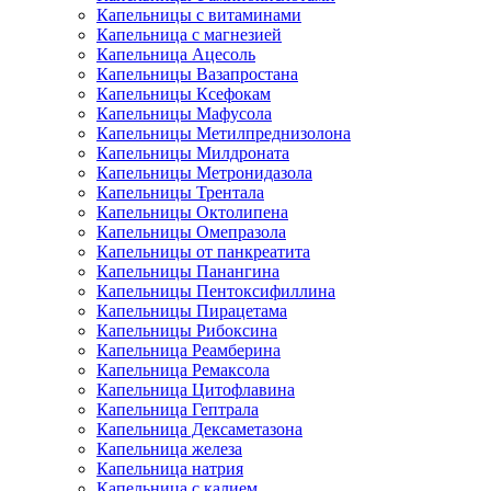
Капельницы с витаминами
Капельница с магнезией
Капельница Ацесоль
Капельницы Вазапростана
Капельницы Ксефокам
Капельницы Мафусола
Капельницы Метилпреднизолона
Капельницы Милдроната
Капельницы Метронидазола
Капельницы Трентала
Капельницы Октолипена
Капельницы Омепразола
Капельницы от панкреатита
Капельницы Панангина
Капельницы Пентоксифиллина
Капельницы Пирацетама
Капельницы Рибоксина
Капельница Реамберина
Капельница Ремаксола
Капельница Цитофлавина
Капельница Гептрала
Капельница Дексаметазона
Капельница железа
Капельница натрия
Капельница с калием