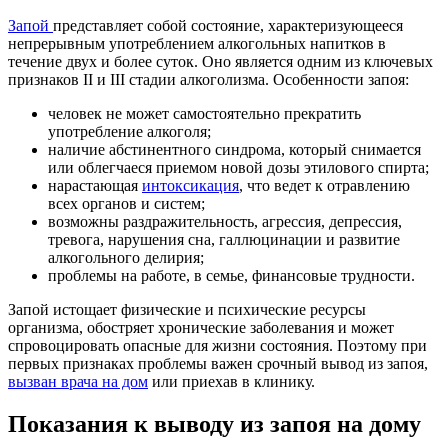
Запой
представляет собой состояние, характеризующееся
непрерывным употреблением алкогольных напитков в
течение двух и более суток. Оно является одним из ключевых
признаков II и III стадии алкоголизма. Особенности запоя:
человек не может самостоятельно прекратить
употребление алкоголя;
наличие абстинентного синдрома, который снимается
или облегчаеся приемом новой дозы этилового спирта;
нарастающая
интоксикация
, что ведет к отравлению
всех органов и систем;
возможны раздражительность, агрессия, депрессия,
тревога, нарушения сна, галлюцинации и развитие
алкогольного делирия;
проблемы на работе, в семье, финансовые трудности.
Запой истощает физические и психические ресурсы
организма, обостряет хронические заболевания и может
спровоцировать опасные для жизни состояния. Поэтому при
первых признаках проблемы важен срочный вывод из запоя,
вызван врача на дом
или приехав в клинику.
Показания к выводу из запоя на дому