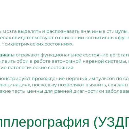
ь мозга выделять и распознавать значимые стимулы
телях свидетельствуют о снижении когнитивных функ
 психиатрических состояниях.
отражают функциональное состояние вегетат
нциалы
ыявить сбои в работе автономной нервной системы,
гие патологические состояния.
онстрируют прохождение нервных импульсов по со
люцинациях, поскольку позволяют выявить, связан
 Такие тесты ценны для ранней диагностики заболе
пплерография (УЗД