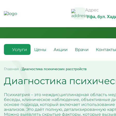
Адрес
Уфа
, бул. Ха
Услуги
Цены
Акции
Врачи
Контакт
Медикаментозные капельницы
Инфузио
(препараты)
Главная
Диагностика психических расстройств
Капельн
Диагностика психичес
Капельницы с аскорбиновой
Капельн
кислотой
Капельн
Капельницы с антибиотиками
Капельн
Капельницы с аминокислотами
алкогол
Психиатрия – это междисциплинарная область ме
Капельницы с витаминами
Капельн
беседы, клиническое наблюдение, объективные ди
Капельница с магнезией
Витамин
основе подхода, который включает использовани
Капельница Ацесоль
усталос
анализов. Это даёт полную, детализированную ка
Капельницы Вазапростана
Капельн
Можно выявлять скрытые факторы, которые вызыв