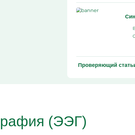
алкоголизма
Вшивание от алкоголиз
Кодирование Алгомина
Син
Колме от алкоголизма
Кодирование Аквилонг
Кодирование Эспераль
Проверяющий стать
рафия (ЭЭГ)