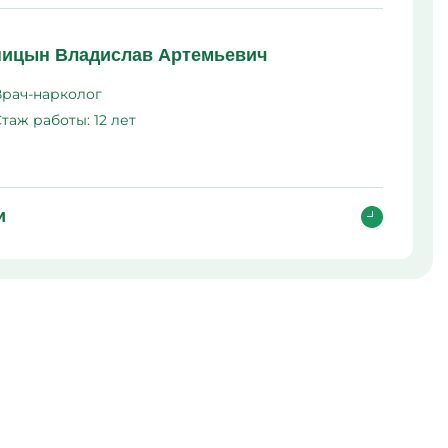
ма
л
ицын Владислав Артемьевич
Врач-нарколог
Стаж работы:
12 лет
и