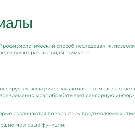
циалы
йрофизиологический способ исследования, позволяю
редъявляют разные виды стимулов:
сируется электрическая активность мозга в ответ 
и своевременно мозг обрабатывает сенсорную инфор
торые различаются по характеру предъявляемых сти
сшие мозговые функции: