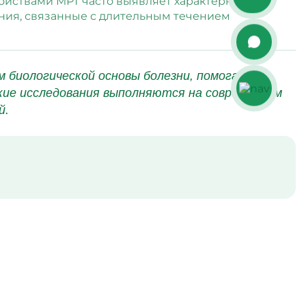
ойствами МРТ часто выявляет характерные
ния, связанные с длительным течением
 биологической основы болезни, помогает
кие исследования выполняются на современном
й.