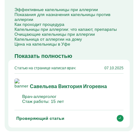
Капельницы Преднизолона
Цераксон капельница
Эффективные капельницы при аллергии
Капельница Церебролизин
Показания для назначения капельницы против
Капельница Мильгамма
аллергии
Капельница Цефтриаксон
Как проходит процедура
Капельница Ципрофлоксацин
Капельницы при аллергии: что капают, препараты
Капельница Рингер
Очищающие капельницы при аллергии
Капельница от аллергии на дому
Цена на капельницы в Уфе
Показать полностью
Статью на странице написал врач:
07.10.2025
Савельева Виктория Игоревна
Врач-аллерголог
Стаж работы:
15 лет
Проверяющий статьи