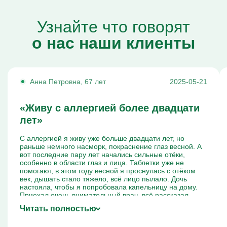
Узнайте что говорят
о нас наши клиенты
Анна Петровна, 67 лет
2025-05-21
«Живу с аллергией более двадцати
лет»
С аллергией я живу уже больше двадцати лет, но
раньше немного насморк, покраснение глаз весной. А
вот последние пару лет начались сильные отёки,
особенно в области глаз и лица. Таблетки уже не
помогают, в этом году весной я проснулась с отёком
век, дышать стало тяжело, всё лицо пылало. Дочь
настояла, чтобы я попробовала капельницу на дому.
Приехал очень внимательный врач, всё рассказал,
измерил давление, уточнил, какие у меня хронические
Читать полностью
заболевания. Капельница шла около получаса, всё
время врач был рядом. Я прям почувствовала как