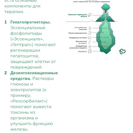
Есть основные
компоненты для
терапии.
Гепатопротекторы.
Эссенциальные
фосфолипиды
(«Эссенциале»,
«Гептрал») помогают
регенерации
гепатоцитов,
защищают клетки от
повреждений.
Дезинтоксикационные
Растворы
средства.
глюкозы и
электролитов (к
примеру,
«Реосорбилакт»)
помогают вывести
токсины из
организма и
улучшить функцию
железы.