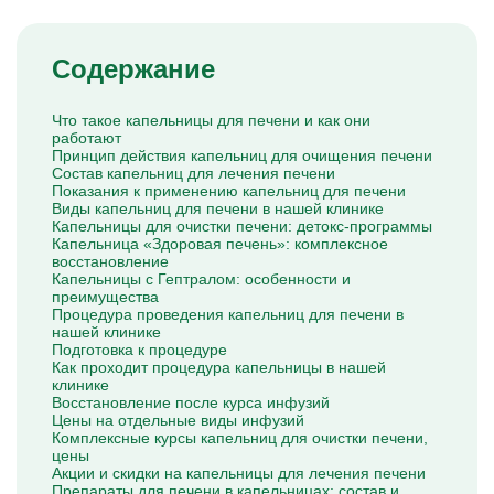
Капельницы Преднизолона
Цераксон капельница
Капельница Церебролизин
Содержание
Капельница Мильгамма
Капельница Цефтриаксон
Капельница Ципрофлоксацин
Капельница Рингер
Что такое капельницы для печени и как они
работают
Принцип действия капельниц для очищения печени
Состав капельниц для лечения печени
Показания к применению капельниц для печени
Виды капельниц для печени в нашей клинике
Капельницы для очистки печени: детокс-программы
Капельница «Здоровая печень»: комплексное
восстановление
Капельницы с Гептралом: особенности и
преимущества
Процедура проведения капельниц для печени в
нашей клинике
Подготовка к процедуре
Как проходит процедура капельницы в нашей
клинике
Восстановление после курса инфузий
Цены на отдельные виды инфузий
Комплексные курсы капельниц для очистки печени,
цены
Акции и скидки на капельницы для лечения печени
Препараты для печени в капельницах: состав и