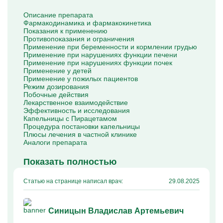
Капельницы Преднизолона
Цераксон капельница
Описание препарата
Капельница Церебролизин
Фармакодинамика и фармакокинетика
Капельница Мильгамма
Показания к применению
Капельница Цефтриаксон
Противопоказания и ограничения
Капельница Ципрофлоксацин
Применение при беременности и кормлении грудью
Капельница Рингер
Применение при нарушениях функции печени
Применение при нарушениях функции почек
Применение у детей
Применение у пожилых пациентов
Режим дозирования
Побочные действия
Лекарственное взаимодействие
Эффективность и исследования
Капельницы с Пирацетамом
Процедура постановки капельницы
Плюсы лечения в частной клинике
Аналоги препарата
Показать полностью
Статью на странице написал врач:
29.08.2025
Синицын Владислав Артемьевич