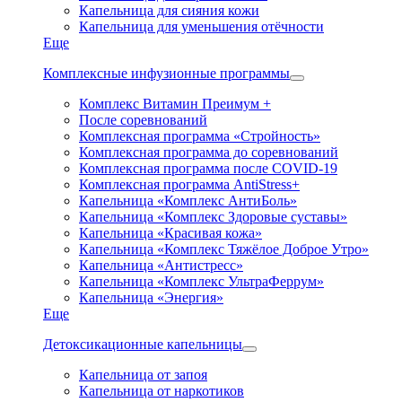
Капельница для сияния кожи
Капельница для уменьшения отёчности
Еще
Комплексные инфузионные программы
Комплекс Витамин Преимум +
После соревнований
Комплексная программа «Стройность»
Комплексная программа до соревнований
Комплексная программа после COVID-19
Комплексная программа AntiStress+
Капельница «Комплекс АнтиБоль»
Капельница «Комплекс Здоровые суставы»
Капельница «Красивая кожа»
Капельница «Комплекс Тяжёлое Доброе Утро»
Капельница «Антистресс»
Капельница «Комплекс УльтраФеррум»
Капельница «Энергия»
Еще
Детоксикационные капельницы
Капельница от запоя
Капельница от наркотиков