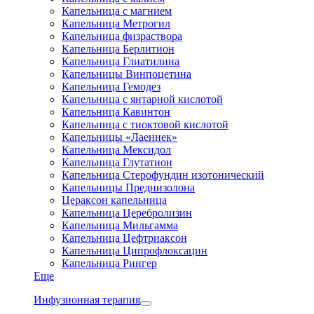
Капельница с магнием
Капельница Метрогил
Капельница физраствора
Капельница Берлитион
Капельница Глиатилина
Капельницы Винпоцетина
Капельница Гемодез
Капельница с янтарной кислотой
Капельница Кавинтон
Капельница с тиоктовой кислотой
Капельницы «Лаеннек»
Капельница Мексидол
Капельница Глутатион
Капельница Стерофундин изотонический
Капельницы Преднизолона
Цераксон капельница
Капельница Церебролизин
Капельница Мильгамма
Капельница Цефтриаксон
Капельница Ципрофлоксацин
Капельница Рингер
Еще
Инфузионная терапия