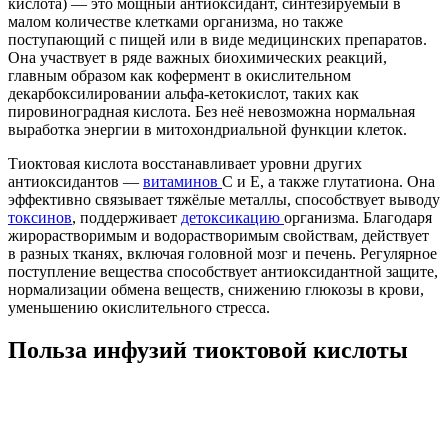
кислота) — это мощный антиоксидант, синтезируемый в
малом количестве клетками организма, но также
поступающий с пищей или в виде медицинских препаратов.
Она участвует в ряде важных биохимических реакций,
главным образом как кофермент в окислительном
декарбоксилировании альфа-кетокислот, таких как
пировиноградная кислота. Без неё невозможна нормальная
выработка энергии в митохондриальной функции клеток.
Тиоктовая кислота восстанавливает уровни других
антиоксидантов —
витаминов
C и E, а также глутатиона. Она
эффективно связывает тяжёлые металлы, способствует выводу
токсинов
, поддерживает
детоксикацию
организма. Благодаря
жирорастворимым и водорастворимым свойствам, действует
в разных тканях, включая головной мозг и печень. Регулярное
поступление вещества способствует антиоксидантной защите,
нормализации обмена веществ, снижению глюкозы в крови,
уменьшению окислительного стресса.
Польза инфузий тиоктовой кислоты