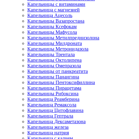
Капельницы с витаминами
Капельница с магнезией
Капельница Ацесоль
Капельницы Вазапростана
Капельницы Ксефокам
Капельницы Мафусола
Капельницы Метилпреднизолона
Капельницы Милдроната
Капельницы Метронидазола
Капельницы Трентала
Капельницы Октолипена
Капельницы Омепразола
Капельницы от панкреатита
Капельницы Панангина
Капельницы Пентоксифиллина
Капельницы Пирацетама
Капельницы Рибоксина
Капельница Реамберина
Капельница Ремаксола
Капельница Цитофлавина
Капельница Гептрала
Капельница Дексаметазона
Капельница железа
Капельница натрия
Капельница с калием