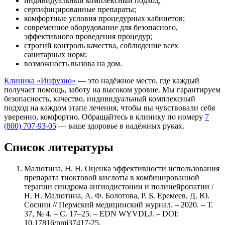
индивидуальный комплексный подход;
сертифицированные препараты;
комфортные условия процедурных кабинетов;
современное оборудование для безопасного,
эффективного проведения процедур;
строгий контроль качества, соблюдение всех
санитарных норм;
возможность вызова на дом.
Клиника «Инфузио»
— это надёжное место, где каждый
получает помощь, заботу на высоком уровне. Мы гарантируем
безопасность, качество, индивидуальный комплексный
подход на каждом этапе лечения, чтобы вы чувствовали себя
уверенно, комфортно. Обращайтесь в клинику по номеру
7
(800) 707-93-05
— ваше здоровье в надёжных руках.
Список литературы
Малютина, Н. Н. Оценка эффективности использования
препарата тиоктовой кислоты в комбинированной
терапии синдрома ангиодистонии и полинейропатии /
Н. Н. Малютина, А. Ф. Болотова, Р. Б. Еремеев, Д. Ю.
Соснин // Пермский медицинский журнал. – 2020. – Т.
37, № 4. – С. 17–25. – EDN WYVDLJ. – DOI:
10.17816/pmj37417-25.