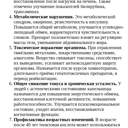
восстановление после нагрузок на печень. Также
отмечено улучшение показателей билирубина,
трансаминаз.
Метаболические нарушения.
Это метаболический
синдром, ожирение, резистентность к инсулину.
Повышается общий метаболизм, улучшается углеводно-
липидный обмен, корректируется чувствительность к
глюкозе. Препарат положительно влияет на регуляцию
массы тела, уменьшение абдоминального жира.
Токсическое поражение организма.
При отравлениях
тяжёлыми металлами, лекарственными средствами,
алкоголем. Вещество связывает токсины, способствует
их выведению, усиливает антиоксидантную защиту
организма. Назначается после курсов химиотерапии,
длительного приёма гепатотоксичных препаратов, в
период реабилитации.
Общее снижение тонуса и хроническая усталость.
У
людей с астеническими состояниями капельницы
назначаются для повышения энергетического обмена,
восстановления клеточной активности, повышения
работоспособности. Улучшается психоэмоциональное
состояние, уходит апатия, восстанавливаются
когнитивные функции.
Профилактика возрастных изменений.
В возрасте
после 40 лет тиоктовая кислота может использоваться