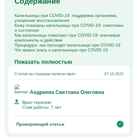
Содержание
Капельницы Преднизолона
Цераксон капельница
Капельница Церебролизин
Капельницы при COVID-19: поддержка организма,
Капельница Мильгамма
ускорение восстановления
Капельница Цефтриаксон
Кому показаны капельницы при COVID-19: симптомы
Капельница Ципрофлоксацин
и состояния
Капельница Рингер
Как капельницы помогают при COVID-19: ключевые
компоненты и действие
Процедура: как проходит капельница при COVID-19
Что важно знать о капельницах при COVID-19
Показать полностью
Статью на странице написал врач:
07.10.2025
Андреева Светлана Олеговна
Врач-терапевт
Стаж работы:
7 лет
Проверяющий статьи