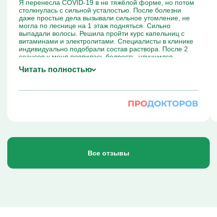
Я перенесла COVID-19 в не тяжёлой форме, но потом
столкнулась с сильной усталостью. После болезни
даже простые дела вызывали сильное утомление, не
могла по леснице на 1 этаж подняться. Сильно
выпадали волосы. Решила пройти курс капельниц с
витаминами и электролитами. Специалисты в клинике
индивидуально подобрали состав раствора. После 2
сеансов у меня появилась бодрость, улучшился
аппетит, выносливость. Я осталась довольна,
Читать полностью
капельницы и правда помогли мне восстановиться.
Рекомендую всем, кто сталкивается с такими
последствиями COVID-19.
Все отзывы