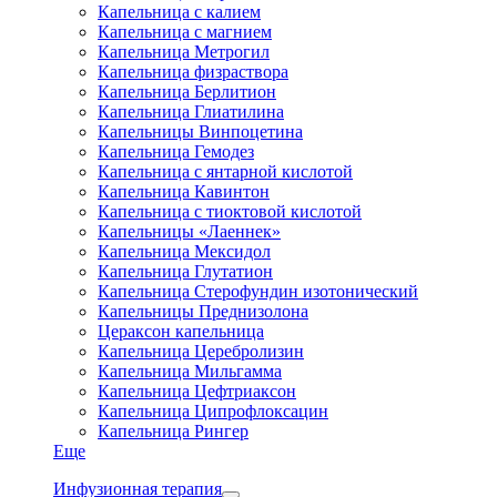
Капельница с калием
Капельница с магнием
Капельница Метрогил
Капельница физраствора
Капельница Берлитион
Капельница Глиатилина
Капельницы Винпоцетина
Капельница Гемодез
Капельница с янтарной кислотой
Капельница Кавинтон
Капельница с тиоктовой кислотой
Капельницы «Лаеннек»
Капельница Мексидол
Капельница Глутатион
Капельница Стерофундин изотонический
Капельницы Преднизолона
Цераксон капельница
Капельница Церебролизин
Капельница Мильгамма
Капельница Цефтриаксон
Капельница Ципрофлоксацин
Капельница Рингер
Еще
Инфузионная терапия