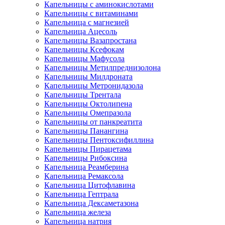
Капельницы с аминокислотами
Капельницы с витаминами
Капельница с магнезией
Капельница Ацесоль
Капельницы Вазапростана
Капельницы Ксефокам
Капельницы Мафусола
Капельницы Метилпреднизолона
Капельницы Милдроната
Капельницы Метронидазола
Капельницы Трентала
Капельницы Октолипена
Капельницы Омепразола
Капельницы от панкреатита
Капельницы Панангина
Капельницы Пентоксифиллина
Капельницы Пирацетама
Капельницы Рибоксина
Капельница Реамберина
Капельница Ремаксола
Капельница Цитофлавина
Капельница Гептрала
Капельница Дексаметазона
Капельница железа
Капельница натрия