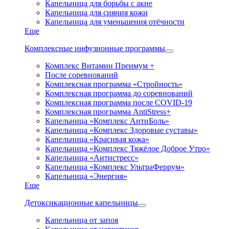
Капельница для борьбы с акне
Капельница для сияния кожи
Капельница для уменьшения отёчности
Еще
Комплексные инфузионные программы
Комплекс Витамин Преимум +
После соревнований
Комплексная программа «Стройность»
Комплексная программа до соревнований
Комплексная программа после COVID-19
Комплексная программа AntiStress+
Капельница «Комплекс АнтиБоль»
Капельница «Комплекс Здоровые суставы»
Капельница «Красивая кожа»
Капельница «Комплекс Тяжёлое Доброе Утро»
Капельница «Антистресс»
Капельница «Комплекс УльтраФеррум»
Капельница «Энергия»
Еще
Детоксикационные капельницы
Капельница от запоя