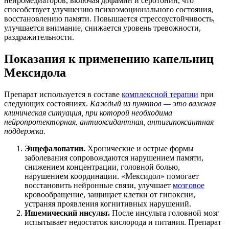
нейромедиаторов, включая дофамин и серотонин, что
способствует улучшению психоэмоционального состояния,
восстановлению памяти. Повышается стрессоустойчивость,
улучшается внимание, снижается уровень тревожности,
раздражительности.
Показания к применению капельниц
Мексидола
Препарат используется в составе
комплексной терапии
при
следующих состояниях.
Каждый из пунктов — это важная
клиническая ситуация, при которой необходима
нейропротекторная, антиоксидантная, антигипоксантная
поддержка.
Энцефалопатии.
Хронические и острые формы
заболевания сопровождаются нарушением памяти,
снижением концентрации, головной болью,
нарушением координации. «Мексидол» помогает
восстановить нейронные связи, улучшает
мозговое
кровообращение, защищает клетки от гипоксии,
устраняя проявления когнитивных нарушений.
Ишемический инсульт.
После инсульта головной мозг
испытывает недостаток кислорода и питания. Препарат