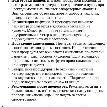
Подготовка пациента.
Перед процедурой проводится
осмотр, измеряются артериальное давление и пульс, при
необходимости назначаются лабораторные анализы.
Врач определяет объём раствора и скорость инфузии,
исходя из состояния пациента.
Организация инфузии.
В процедурном кабинете
пациент располагается в удобном кресле или на
кушетке. Медестра или врач устанавливает
внутривенный катетер в периферическую вену,
подсоединяет систему с раствором.
Проведение капельницы.
Препарат вводится медленно,
с постоянным контролем состояния. На протяжении
всей процедуры отслеживаются жизненные показатели:
давление, пульс, уровень кислорода. Если возникают
неприятные симптомы, инфузия приостанавливается
или корректируется.
Завершение процедуры.
По окончании инфузии
катетер аккуратно извлекается, на место введения
накладывается стерильная повязка. Пациент остаётся
под наблюдением в течение 15–30 минут.
Рекомендации после процедуры.
Рекомендуется пить
больше жидкости, избегать физических нагрузок в день
проведения капельницы, наблюдать за своим
самочувствием.