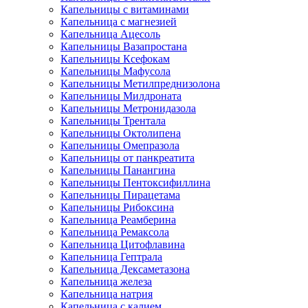
Капельницы с витаминами
Капельница с магнезией
Капельница Ацесоль
Капельницы Вазапростана
Капельницы Ксефокам
Капельницы Мафусола
Капельницы Метилпреднизолона
Капельницы Милдроната
Капельницы Метронидазола
Капельницы Трентала
Капельницы Октолипена
Капельницы Омепразола
Капельницы от панкреатита
Капельницы Панангина
Капельницы Пентоксифиллина
Капельницы Пирацетама
Капельницы Рибоксина
Капельница Реамберина
Капельница Ремаксола
Капельница Цитофлавина
Капельница Гептрала
Капельница Дексаметазона
Капельница железа
Капельница натрия
Капельница с калием