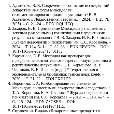
Аджиенко, В. В. Современное состояние исследований
лекарственных форм Мексидола®
(этилметилгидроксипиридина сукцината) / В. В.
Аджиенко // Лекарственный вестник. – 2024. – Т. 25, №
3(95). – С. 21–24. – EDN OQLHEQ.
Захаров, В. В. Применение Мексидола у пациентов с
легкими (умеренными) когнитивными нарушениями:
результаты метаанализа / В. В. Захаров, Н. В. Вахнина //
Журнал неврологии и психиатрии им. С.С. Корсакова. –
2024. – Т. 124, № 1. – С. 82–88. – EDN EFVDFY. – DOI:
10.17116/jnevro202412401182.
Карманова, Е. Е. Мексидол как препарат для
преодоления окислительного стресса, индуцированного
рентгеновским излучением / Е. Е. Карманова, А. В.
Черников, В. Е. Иванов [и др.] // Теоретическая и
экспериментальная биофизика: тезисы докл. конф. –
2020. – С. 21–22. – EDN FXHLFP.
Воронина, Т. А. Комбинированное применение
Мексидола с известными лекарственными средствами /
Т. А. Воронина, Е. А. Иванова // Журнал неврологии и
психиатрии им. С.С. Корсакова. – 2019. – Т. 119, № 4. –
С. 115–124. – EDN ZSOSEH. – DOI:
10.17116/jnevro2019119041115.
Справочник Видаль «Лекарственные препараты в