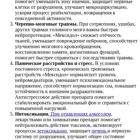
помогает уменьшить зону ишемии, защищает нервные
клетки от разрушения, улучшает микроциркуляцию,
ускоряя процесс реабилитации, возвращения к
повседневной активности.
Черепно-мозговые травмы.
При сотрясениях, ушибах,
других травмах головного мозга важна быстрая
нейропротекция. «Мексидол» снижает отёчность
тканей, уменьшает повреждение нейронов, способствует
улучшению мозгового кровообращения,
восстановлению памяти, когнитивных функций,
помогает быстрее справиться с последствиями травмы.
Паническое расстройство и стресс.
В условиях
постоянного стресса, хронических тревожных
расстройств «Мексидол» нормализует уровень
нейромедиаторов, уменьшает психоэмоциональное
напряжение, способствует нормализации сна, повышает
устойчивость к внешним раздражителям.
Антистрессовое действие препарата помогает
стабилизировать эмоциональный фон и справиться с
повышенной нагрузкой.
Интоксикации.
При отравлениях алкоголем
,
лекарствами или химикатами препарат помогает
нейтрализовать действие токсинов, активизирует
процессы
детоксикации
, защищает
печень
и нервную
систему от разрушения, улучшает общее состояние