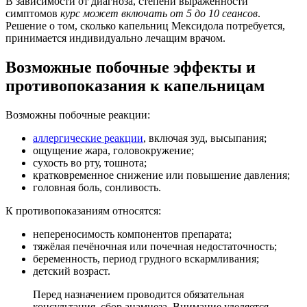
В зависимости от диагноза, степени выраженности
симптомов
курс может включать от 5 до 10 сеансов
.
Решение о том, сколько капельниц Мексидола потребуется,
принимается индивидуально лечащим врачом.
Возможные побочные эффекты и
противопоказания к капельницам
Возможны побочные реакции:
аллергические реакции
, включая зуд, высыпания;
ощущение жара, головокружение;
сухость во рту, тошнота;
кратковременное снижение или повышение давления;
головная боль, сонливость.
К противопоказаниям относятся:
непереносимость компонентов препарата;
тяжёлая печёночная или почечная недостаточность;
беременность, период грудного вскармливания;
детский возраст.
Перед назначением проводится обязательная
консультация, сбор анамнеза. Внимание уделяется