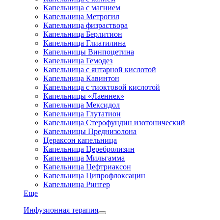
Капельница с магнием
Капельница Метрогил
Капельница физраствора
Капельница Берлитион
Капельница Глиатилина
Капельницы Винпоцетина
Капельница Гемодез
Капельница с янтарной кислотой
Капельница Кавинтон
Капельница с тиоктовой кислотой
Капельницы «Лаеннек»
Капельница Мексидол
Капельница Глутатион
Капельница Стерофундин изотонический
Капельницы Преднизолона
Цераксон капельница
Капельница Церебролизин
Капельница Мильгамма
Капельница Цефтриаксон
Капельница Ципрофлоксацин
Капельница Рингер
Еще
Инфузионная терапия