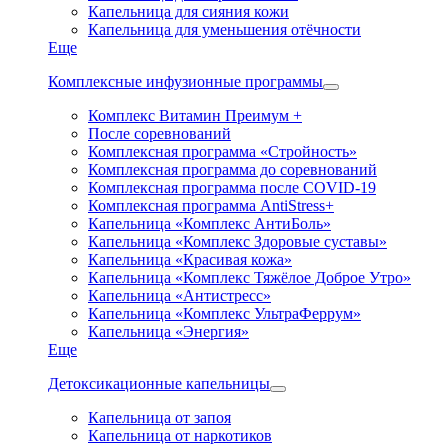
Капельница для сияния кожи
Капельница для уменьшения отёчности
Еще
Комплексные инфузионные программы
Комплекс Витамин Преимум +
После соревнований
Комплексная программа «Стройность»
Комплексная программа до соревнований
Комплексная программа после COVID-19
Комплексная программа AntiStress+
Капельница «Комплекс АнтиБоль»
Капельница «Комплекс Здоровые суставы»
Капельница «Красивая кожа»
Капельница «Комплекс Тяжёлое Доброе Утро»
Капельница «Антистресс»
Капельница «Комплекс УльтраФеррум»
Капельница «Энергия»
Еще
Детоксикационные капельницы
Капельница от запоя
Капельница от наркотиков